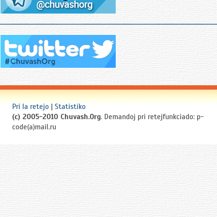
отставку с поста министра юстиции
России в знак несогласия с
Президентом РФ Борисом Ельциным
в ходе его борьбы с консервативным
Съездом народных депутатов РФ и
Верховным Советом РФ.
После отставки Федоров работал
председателем Московской коллегии
адвокатов.
Pri la retejo
|
Statistiko
В декабре 1993 года Федоров был
(c) 2005-2010 Chuvash.Org
. Demandoj pri retejfunkciado: p-
избран депутатом Госдумы РФ и
code(a)mail.ru
Президентом Чувашской Республики.
Возглавлял республику с 1994 по
2010 год.
Федоров критиковал методы
«восстановления конституционного
порядка» в Чеченской Республике с
начала первой военной кампании РФ
в декабре 1994 года. В январе 1995