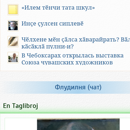
«Илем тӗнчи тата шкул»
Инҫе ҫулсен сиплевӗ
Чӗлхене мӗн ҫӑлса хӑварайрать? Вӑ
кӑсӑклӑ пулни-и?
В Чебоксарах открылась выставка
Учился Фёдоров прилежно. Тогда же
Союза чувашских художников
в школе в нем проявились
лидерские качества личности. В
одной из книг о школьных годах на
фотоиллюстрации Федоров идёт
Флудилня (чат)
впереди в роли командира группы с
бутафорским «автоматом» в руках.
En Taglibroj
Федоров успешно закончил
Толиковскую среднюю школу в 1975
году.
Абитуриент Федоров опоздал утром