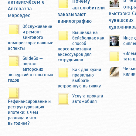
Почему
активисчӗсем е
драматический момент, когда при
откр
автолюбители
Автовазпа
сносе их родного дома бульдозером,
выставка С
заказывают
мерседес
его отец пытался помешать этому с
чувашских
винилографию
топором в руках со слезами на
художнико
Обслуживание
глазах.
и ремонт
Вышивка на
винтового
бейсболках как
Инҫе 
Семья Федоровых переехала в
компрессора: важные
способ
сипле
другую деревню — Миснеры
аспекты
персонализации
Чебоксарского района ЧАССР.
«Илем
аксессуаров для
GuideGo —
тата 
сотрудников
портал
Чикме
авторских
Как для кухни
килни
экскурсий от опытных
правильно
гидов
выбрать
встроенную вытяжку
Услуга проката
автомобиля
Рефинансирование и
реструктуризация
ипотеки: в чем
разница и что
выгоднее?
В 2019 году автор этих строк побывал