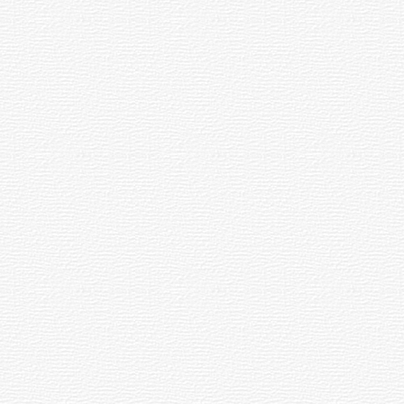
года в Чебоксарах Федоров
организовал встречу руководителей
ряда регионов РФ.
Последующая деятельность
Федорова известна и изложена в
Чувашской Энциклопедии и
Википедии. В настоящее время
Федоров является членом Совета
Федерации от исполнительной
власти Чувашской Республики.
Строительство химкомбината
В конце 1950-х годов ЦК КПСС и
правительство СССР решили
построить в Чувашии крупный
химкомбинат для производства
химического оружия неподалеку от
берега Волги около устьев рек
Кукшум и Цивиль в густонаселенной
местности.