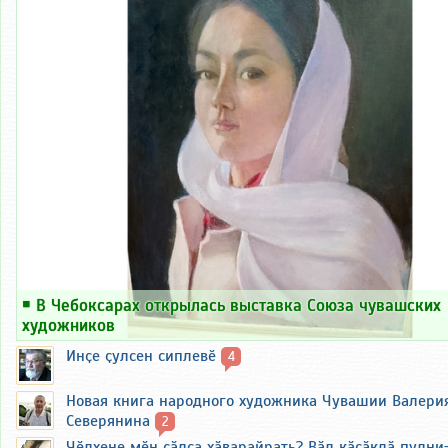
на самолет в Ленинград в военное
училище. И его судьба сложилась
по-другому. Об этом тоже говорится
в книге.
Федоров закончил Юридический
факультет Казанского университета.
Его пригласили преподавать в
Чувашский госуниверситет. Окончил
аспирантуру в Москве. Защитил
кандидатскую диссертацию.
В 1989 году Федоров баллотировался
в народные депутаты СССР и был
избран.
￭
В Чебоксарах открылась выставка Союза чувашских
В 1990 году Федоров вошел в
художников
правительство РСФСР и стал
Инҫе ҫулсен сиплевӗ
министром юстиции.
4
Общественная позиция
Новая книга народного художника Чувашии Валери
Федорова
Северянина
2
Чӗлхене мӗн ҫӑлса хӑварайрать? Вӑл кӑсӑклӑ пулни