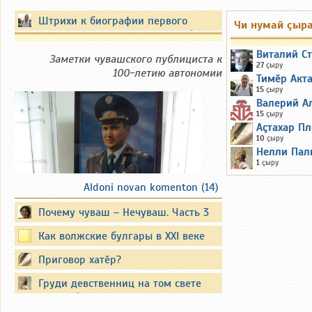
Штрихи к биографии первого
Чи нумай çыр
Президента Чувашской Республики
Виталий С
Заметки чувашского публициста к
27
çыру
100-летию автономии
Тимӗр Акт
15
çыру
Валерий А
15
çыру
Аçтахар Пл
10
çыру
Нелли Пал
1
çыру
Aldoni novan komenton (14)
Почему чуваш – Нечуваш. Часть 3
Вместо предисловия
Как волжские булгары в XXI веке
татарами стали
Приговор хатӗр?
Существуют официальные
опубликованные биографии
Груди девственниц на том свете
известных политиков. Они также
кусать будут змеи злые...
публикуют свои воспоминания.