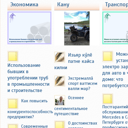
там и осмотрел бывшую усадьбу
экономика
кану
транспо
Федоровых с большим огородом
около 40 соток. Там семья
выращивала картофель и ранние
зелень и овощи на продажу на
базаре в Чебоксарах и
Новочебоксарске. Продукцию
вывозили на мотоцикле с коляской
через мост над речкой Кукшум.
Можн
Изьяр кӳлӗ
устан
патне кайса
Использование
электро за
килни
бывших в
для авто в
употреблении труб
Экстремаллӑ
доме: что
в промышленности
спорт ваттисем
потребуетс
валли мар?
и строительстве
Осеннее
Как повысить
Постгаранти
сентиментальное
конкурентоспособность
обслуживани
путешествие
предприятия?
Mercedes в С
Николай Фёдоров вспоминал, как он
Петербурге о
О достоинствах
Современные
профессиона
иногда, помогая отцу, сам продавал