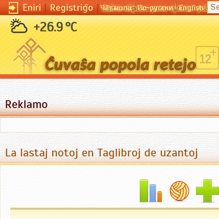
Eniri
|
Registriĝo
|
Чӑвашла
По-русски
English
Сайта кӗрсен унпа туллин усӑ к
+26.9 °C
Reklamo
La lastaj notoj en Taglibroj de uzantoj