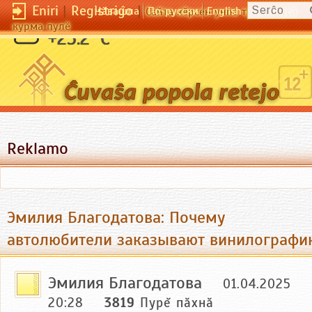
Eniri
|
Registriĝo
|
Чӑвашла
По-русски
English
Сайта кӗрсен унпа туллин усӑ
курма пулӗ
+25.2 °C
Reklamo
Эмилия Благодатова: Почему
автолюбители заказывают винилографи
Эмилия Благодатова
01.04.2025
20:28
3819
Пурĕ пăхнă