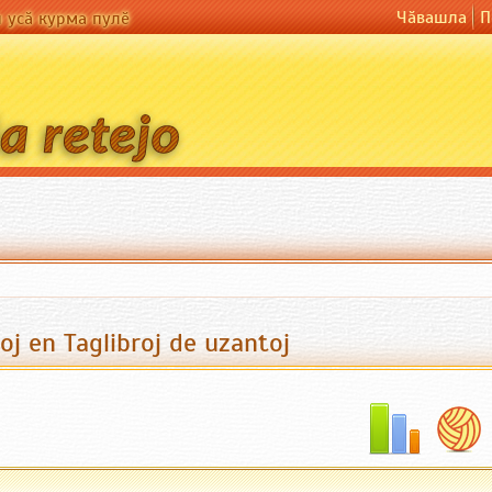
Чӑвашла
П
н усӑ курма пулӗ
toj en Taglibroj de uzantoj