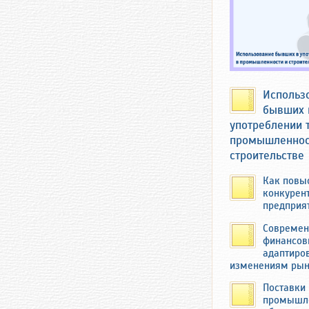
Использ
бывших 
употреблении 
промышленнос
строительстве
Как повы
конкурен
предприя
Николай Фёдо
Совреме
продавал ово
финансов
адаптиров
Миснеры — д
изменениям ры
школе в сосе
любую погод
Поставки
промышл