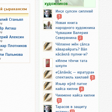
художников
ай çыракансем
Инҫе ҫулсен сиплевӗ
3
алий Станьял
Новая книга
ру
народного художника
ӗр Акташ
ру
Чувашии Валерия
ерий Алексин
Северянина
2
ру
Чӗлхене мӗн ҫӑлса
ахар Плотников
хӑварайрать? Вӑл
ру
кӑсӑклӑ пулни-и?
ли Пальмова
у
«Илем тӗнчи тата
шкул»
«Ҫӑлӑнӑҫ — юратура»
спектакль хаклавӗ
3
Изьяр кӳлӗ патне
кайса килни
4
Чикмене кайса килни
11
Тарасов в защиту
истины
17