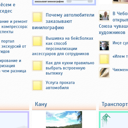
чӗсем е
седес
В Чебо
Почему автолюбители
открыл
заказывают
ание и ремонт
Союза чуваш
о компрессора:
винилографию
спекты
художников
Вышивка на бейсболках
 портал
Инҫе ҫу
как способ
 экскурсий от
персонализации
гидов
аксессуаров для сотрудников
«Илем т
ирование и
Как для кухни правильно
уризация
выбрать встроенную
Чикмен
в чем разница
вытяжку
автор этих строк побывал там и осмотрел бывшую
ровых с большим огородом около 40 соток. Там
Услуга проката
ивала картофель и ранние зелень и овощи на
автомобиля
азаре в Чебоксарах и Новочебоксарске.
ывозили на мотоцикле с коляской через мост над
ум.
кану
транспорт