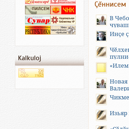
Çĕннисем
Существуют 
известных по
В Чеб
воспоминани
чуваш
Но все событ
Инҫе 
невозможно. 
неизвестным 
— чувашский 
Чӗлхен
современник
пулни
Kalkuloj
Федорова по
«Илем
штрихи к пор
Речь идёт о
Новая
крае, детств
Валер
Из биогра
Чикме
Федоров Ник
деревне Чед
Изьяр
Чувашской А
войны Васили
Чебоксарски