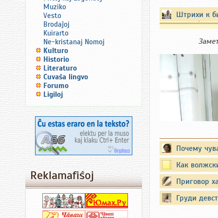
Muziko
Штрихи к б
Vesto
Республики
Brodaĵoj
Kuirarto
Заме
Ne-kristanaj Nomoj
Kulturo
Historio
Literaturo
Ĉuvaŝa lingvo
Forumo
Ligiloj
Почему чув
Как волжски
Reklamafiŝoj
Приговор х
Груди девст
Вместо пр