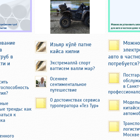
ование
Можно 
Изьяр кӳлӗ патне
в
электр
кайса килни
труб в
авто в частн
ти и
потребуется?
Экстремаллӑ спорт
ваттисем валли мар?
Постгар
Осеннее
обслуж
сить
сентиментальное
в Санкт
тоспособность
путешествие
профессионал
тия?
ров вспоминал, как он иногда, помогая отцу, сам
О достоинствах сервиса
Модель
нные
щи на базаре Чебоксар.
туроператора «Тез Тур»
китайск
ые тренды: как
автомоб
аться к
еревня небольшая. Федоров учился в средней
нка
дней деревне Толиково, куда ходил пешком в
Транспо
у.
логисти
Москве
енного