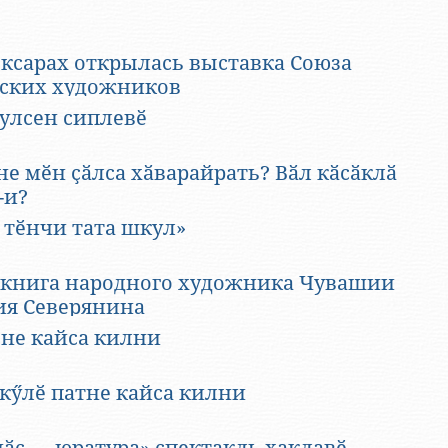
официальные опубликованные биографии
литиков. Они также публикуют свои
оксарах открылась выставка Союза
я.
ских художников
ия и обстоятельства из их жизни объять
ҫулсен сиплевӗ
Между тем, иногда самое интересное остаётся
общественности, «за кадром». Автор этих заметок
журналист, публицист, историк Тимӗр Акташ,
е мӗн ҫӑлса хӑварайрать? Вӑл кӑсӑклӑ
 Президента Чувашской Республики Николая
-и?
пытался изложить некоторые малоизвестные
 тӗнчи тата шкул»
трету политика.
 малой Родине Николая Федорова — Чувашском
 книга народного художника Чувашии
е и становлении политика российского масштаба.
ия Северянина
фии политика
не кайса килни
олай Васильевич родился 9 мая 1958 года в
ино (Чучукасси) Мариинско-Посадского района
 кӳлӗ патне кайса килни
ССР в семье ветерана Великой Отечественной
я Федорова. (Позже эту местность перевели в
й район.) У Николая имеются младший брат и три