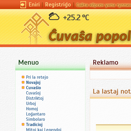
Eniri
|
Registriĝo
|
Сайта кӗрсен унпа тулли
+25.2 °C
Menuo
Reklamo
Pri la retejo
Novaĵoj
Ĉuvaŝio
La lastaj no
Ĉuvaŝoj
Distriktoj
Urboj
Homoj
Loĝantaro
Simbolaro
Tradicioj
Mitoj kaj Legendoj