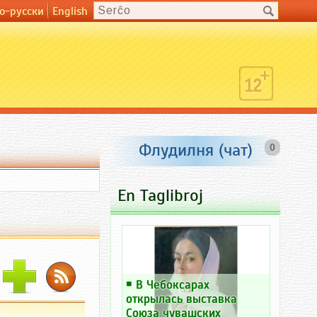
о-русски
English
Флудилня (чат)
0
En Taglibroj
￭
В Чебоксарах
открылась выставка
Союза чувашских