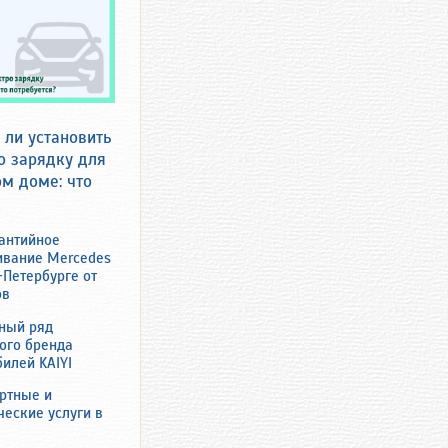
ли установить
о зарядку для
ом доме: что
антийное
ивание Mercedes
-Петербурге от
ов
ный ряд
ого бренда
илей KAIYI
ртные и
ческие услуги в