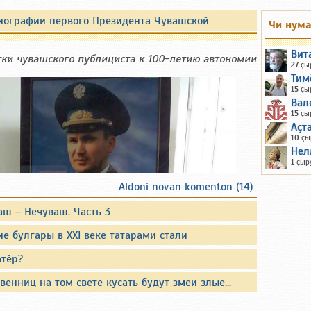
иографии первого Президента Чувашской
Чи нум
Вит
тки чувашского публициста к 100-летию автономии
27
çы
Тим
15
çы
Вал
15
çы
Аçт
10
çы
Нел
1
çыр
Aldoni novan komenton (14)
аш – Нечуваш. Часть 3
е булгары в XXI веке татарами стали
атӗр?
венниц на том свете кусать будут змеи злые...
едисловия