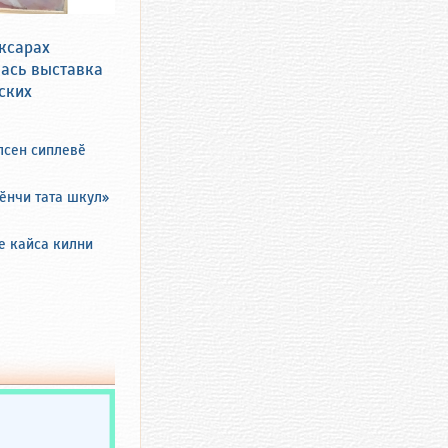
ксарах
ась выставка
ских
лсен сиплевӗ
ӗнчи тата шкул»
е кайса килни