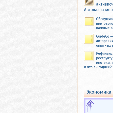
активис
Автовазпа мер
Обслужив
винтовог
важные а
GuideGo —
авторских
опытных 
Рефинанс
реструкт
ипотеки: 
В 2019 году 
и что выгоднее?
усадьбу Федо
семья выращ
продажу на б
Продукцию в
речкой Кукш
экономика