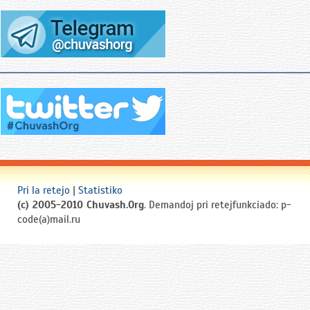
отставку с поста министра юстиции
России в знак несогласия с
Президентом РФ Борисом Ельциным
в ходе его борьбы с консервативным
Съездом народных депутатов РФ и
Верховным Советом РФ.
После отставки Федоров работал
председателем Московской коллегии
адвокатов.
В декабре 1993 года Федоров был
избран депутатом Госдумы РФ и
Президентом Чувашской Республики.
Pri la retejo
|
Statistiko
(c) 2005-2010 Chuvash.Org
. Demandoj pri retejfunkciado: p-
Возглавлял республику с 1994 по
code(a)mail.ru
2010 год.
Федоров критиковал методы
«восстановления конституционного
порядка» в Чеченской Республике с
начала первой военной кампании РФ
в декабре 1994 года. В январе 1995