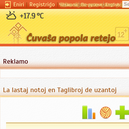
Eniri
|
Registriĝo
|
Чӑвашла
По-русски
English
Сайта кӗрсен унпа туллин усӑ к
+17.9 °C
Reklamo
La lastaj notoj en Taglibroj de uzantoj