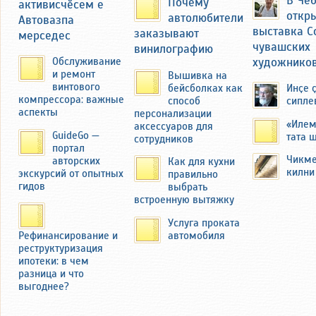
Почему
активисчӗсем е
драматический момент, когда при
откр
автолюбители
Автовазпа
сносе их родного дома бульдозером,
выставка С
заказывают
мерседес
его отец пытался помешать этому с
чувашских
винилографию
топором в руках со слезами на
художнико
Обслуживание
глазах.
и ремонт
Вышивка на
винтового
бейсболках как
Инҫе 
Семья Федоровых переехала в
компрессора: важные
способ
сипле
другую деревню — Миснеры
аспекты
персонализации
Чебоксарского района ЧАССР.
«Илем
аксессуаров для
GuideGo —
тата 
сотрудников
портал
Чикме
авторских
Как для кухни
килни
экскурсий от опытных
правильно
гидов
выбрать
встроенную вытяжку
Услуга проката
автомобиля
Рефинансирование и
реструктуризация
ипотеки: в чем
разница и что
выгоднее?
В 2019 году автор этих строк побывал