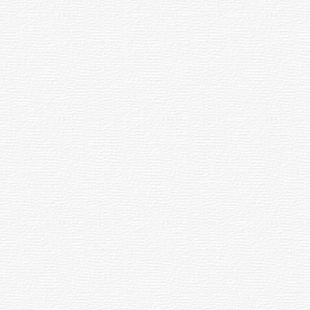
года в Чебоксарах Федоров
организовал встречу руководителей
ряда регионов РФ.
Последующая деятельность
Федорова известна и изложена в
Чувашской Энциклопедии и
Википедии. В настоящее время
Федоров является членом Совета
Федерации от исполнительной
власти Чувашской Республики.
Строительство химкомбината
В конце 1950-х годов ЦК КПСС и
правительство СССР решили
построить в Чувашии крупный
химкомбинат для производства
химического оружия неподалеку от
берега Волги около устьев рек
Кукшум и Цивиль в густонаселенной
местности.