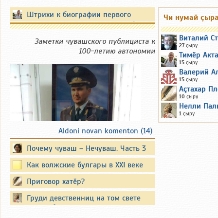
Штрихи к биографии первого
Чи нумай çыр
Президента Чувашской Республики
Виталий С
Заметки чувашского публициста к
27
çыру
100-летию автономии
Тимӗр Акт
15
çыру
Валерий А
15
çыру
Аçтахар Пл
10
çыру
Нелли Пал
1
çыру
Aldoni novan komenton (14)
Почему чуваш – Нечуваш. Часть 3
Вместо предисловия
Как волжские булгары в XXI веке
татарами стали
Приговор хатӗр?
Существуют официальные
опубликованные биографии
Груди девственниц на том свете
известных политиков. Они также
кусать будут змеи злые...
публикуют свои воспоминания.