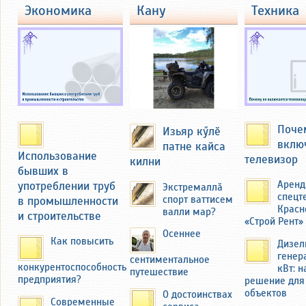
там и осмотрел бывшую усадьбу
экономика
кану
техника
Федоровых с большим огородом
около 40 соток. Там семья
выращивала картофель и ранние
зелень и овощи на продажу на
базаре в Чебоксарах и
Новочебоксарске. Продукцию
вывозили на мотоцикле с коляской
через мост над речкой Кукшум.
Поче
Изьяр кӳлӗ
вклю
патне кайса
Использование
телевизор
килни
бывших в
употреблении труб
Аренд
Экстремаллӑ
спецт
в промышленности
спорт ваттисем
Красн
валли мар?
и строительстве
«Строй Рент»
Осеннее
Как повысить
Дизел
генер
сентиментальное
конкурентоспособность
кВт: 
путешествие
предприятия?
решение для
Николай Фёдоров вспоминал, как он
объектов
О достоинствах
Современные
иногда, помогая отцу, сам продавал