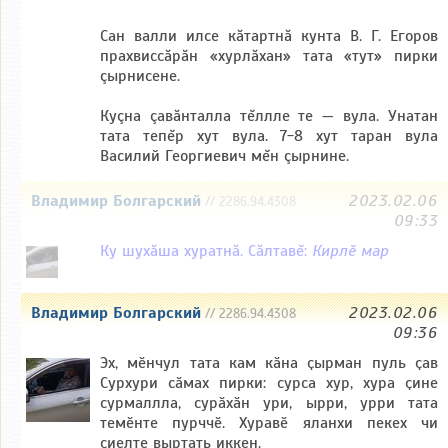
Сан валли илсе кăтартнă кунта В. Г. Егоров
прахвиссăрăн «хурлăхан» тата «тут» пирки
çырнисене.
Куçна çавăнталла тĕллле те — вула. Унатан
тата тепĕр хут вула. 7-8 хут таран вула
Василий Георгиевич мĕн çырнине.
Владимир Болгарский
2023.02.06
// 2286.94.4308
09:33
Ку шухăша хуратнă. Сăлтавĕ:
Кирлӗ мар
Владимир Болгарский
2023.02.06
// 2286.94.4308
09:36
Эх, мӗнчул тата кам кӑна ҫырман пуль ҫав
Сурхури сӑмах пирки: сурса хур, хура ҫине
сурмаллла, сурӑхӑн ури, ырри, урри тата
темӗнте пурччӗ. Хуравӗ яланхи пекех чи
ҫиелте выртать иккен.