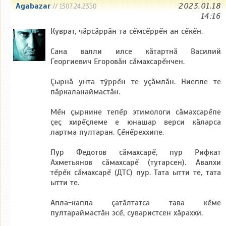
Agabazar
2023.01.18
// 1307.24.2350
14:16
Куврат, чăрсăррăн та сĕмсĕррĕн ан сĕкĕн.
Сана валли илсе кăтартнă Василий
Георгиевич Егоровăн сăмахсарĕнчен.
Çырнă унта тÿррĕн те уçăмлăн. Ниепле те
пăркаланаймастăн.
Мĕн çырнине тепĕр этимологи сăмахсарĕпе
çеç хирĕçлеме е юнашар верси кăларса
лартма пултаран. Çĕнĕреххипе.
Пур Федотов сăмахсарĕ, пур Рифкат
Ахметьянов сăмахсарĕ (тутарсен). Авалхи
тĕрĕк сăмахсарĕ (ДТС) пур. Тата ытти те, тата
ытти те.
Апла-капла çатăлтатса тава кĕме
пултараймастăн эсĕ, суваристсен хăраххи.