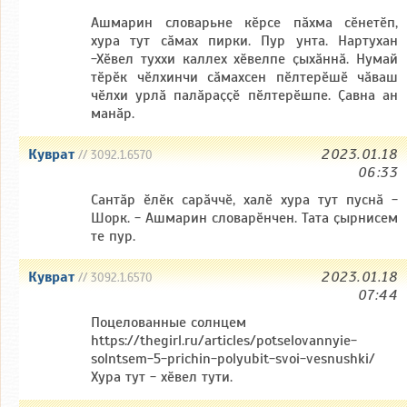
Ашмарин словарьне кӗрсе пӑхма сӗнетӗп,
хура тут сӑмах пирки. Пур унта. Нартухан
-Хӗвел туххи каллех хӗвелпе ҫыхӑннӑ. Нумай
тӗрӗк чӗлхинчи сӑмахсен пӗлтерӗшӗ чӑваш
чӗлхи урлӑ палӑраҫҫӗ пӗлтерӗшпе. Ҫавна ан
манӑр.
Куврат
2023.01.18
// 3092.1.6570
06:33
Сантӑр ӗлӗк сарӑччӗ, халӗ хура тут пуснӑ -
Шорк. - Ашмарин словарӗнчен. Тата ҫырнисем
те пур.
Куврат
2023.01.18
// 3092.1.6570
07:44
Поцелованные солнцем
https://thegirl.ru/articles/potselovannyie-
solntsem-5-prichin-polyubit-svoi-vesnushki/
Хура тут - хӗвел тути.