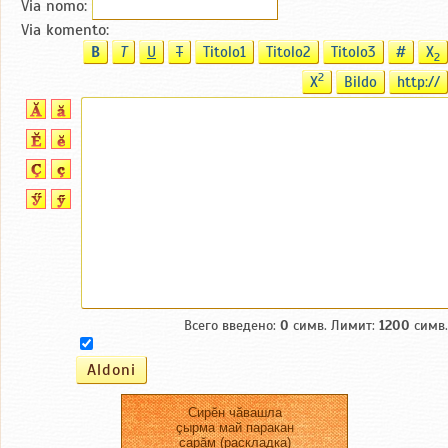
Via nomo:
Via komento:
B
T
U
T
Titolo1
Titolo2
Titolo3
#
X
2
2
X
Bildo
http://
Всего введено:
0
симв. Лимит:
1200
симв.
Сирĕн чăвашла
çырма май паракан
сарăм (раскладка)