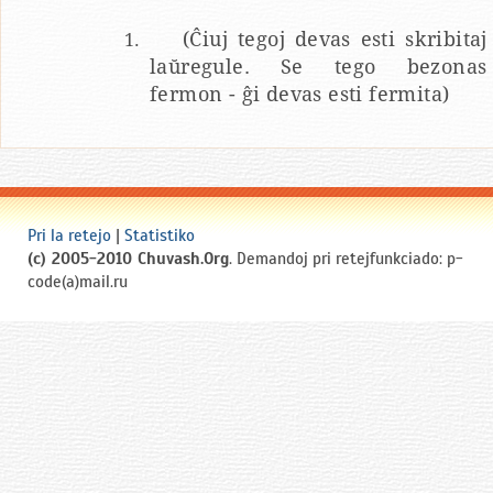
(Ĉiuj tegoj devas esti skribitaj
laŭregule. Se tego bezonas
fermon - ĝi devas esti fermita)
Pri la retejo
|
Statistiko
(c) 2005-2010 Chuvash.Org
. Demandoj pri retejfunkciado: p-
code(a)mail.ru