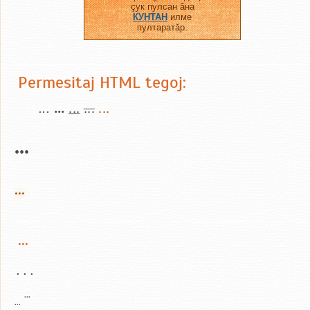
çук пулсан ăна
КУНТАН
илме
пултаратăр.
Permesitaj HTML tegoj:
...
...
...
...
...
...
...
...
...
...
...