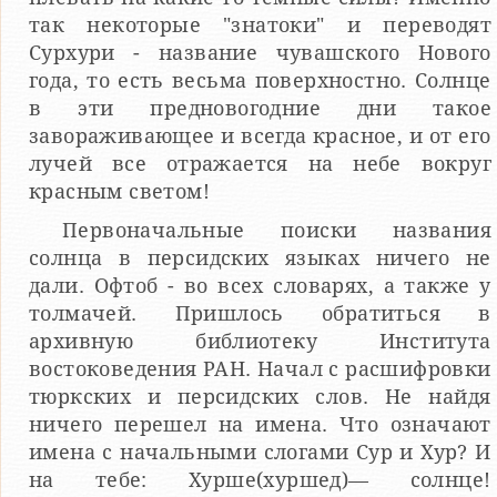
так некоторые "знатоки" и переводят
Сурхури - название чувашского Нового
года, то есть весьма поверхностно. Солнце
в эти предновогодние дни такое
завораживающее и всегда красное, и от его
лучей все отражается на небе вокруг
красным светом!
Первоначальные поиски названия
солнца в персидских языках ничего не
дали. Офтоб - во всех словарях, а также у
толмачей. Пришлось обратиться в
архивную библиотеку Института
востоковедения РАН. Начал с расшифровки
тюркских и персидских слов. Не найдя
ничего перешел на имена. Что означают
имена с начальными слогами Сур и Хур? И
на тебе: Хурше(хуршед)— солнце!