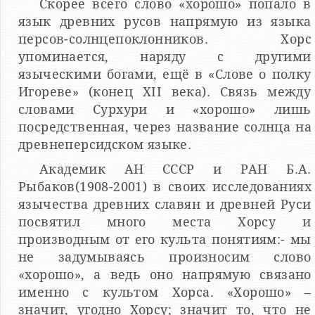
Скорее всего слово «хорошо» попало в
язык древних русов напрямую из языка
персов-солнцепоклонников. Хорс
упоминается, наряду с другими
языческими богами, ещё в «Слове о полку
Игореве» (конец XII века). Связь между
словами Сурхури и «хорошо» лишь
посредственная, через название солнца на
древнеперсидском языке.
Академик АН СССР и РАН Б.А.
Рыбаков(1908-2001) в своих исследованиях
язычества древних славян и древней Руси
посвятил много места Хорсу и
производным от его культа понятиям:- мы
не задумываясь произносим слово
«хорошо», а ведь оно напрямую связано
именно с культом Хорса. «Хорошо» –
значит, угодно Хорсу; значит то, что не