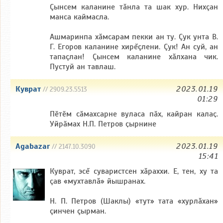
Çынсем каланине тăнла та шак хур. Нихçан
манса каймасла.
Ашмаринпа хăмсарам пекки ан ту. Çук унта В.
Г. Егоров каланине хирĕçлени. Çук! Ан суй, ан
тапаçлан! Çынсем каланине хăлхана чик.
Пустуй ан тавлаш.
Куврат
2023.01.19
// 2909.23.5513
01:29
Пӗтӗм сӑмахсарне вуласа пӑх, кайран калаҫ.
Уйрӑмах Н.П. Петров ҫырнине
Agabazar
2023.01.19
// 2147.10.3090
15:41
Куврат, эсĕ суваристсен хăраххи. Е, тен, ху та
çав «мухтавлă» йышранах.
Н. П. Петров (Шаклы) «тут» тата «хурлăхан»
çинчен çырман.