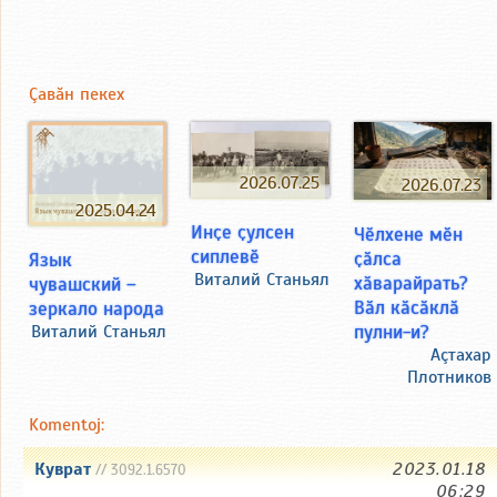
Çавăн пекех
2026.07.25
2026.07.23
2025.04.24
Инҫе ҫулсен
Чӗлхене мӗн
сиплевӗ
ҫӑлса
Язык
Виталий Станьял
хӑварайрать?
чувашский –
Вӑл кӑсӑклӑ
зеркало народа
пулни-и?
Виталий Станьял
Аçтахар
Плотников
Komentoj:
Куврат
2023.01.18
// 3092.1.6570
06:29