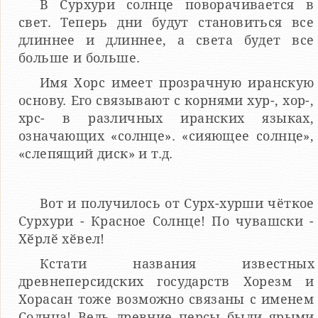
В Сурхури солнце поворачивается в
свет. Теперь дни будут становиться все
длиннее и длиннее, а света будет все
больше и больше.
Имя Хорс имеет прозрачную иранскую
основу. Его связывают с корнями хур-, хор-,
хрс- в различных иранских языках,
означающих «солнце». «сияющее солнце»,
«слепящий диск» и т.д.
Вот и получилось от Сурх-хурши чёткое
Сурхури - Красное Солнце! По чувашски -
Хӗрлӗ хӗвел!
Кстати названия известных
древнеперсидских государств Хорезм и
Хорасан тоже возможно связаны с именем
Солнца! Ведь древние персы были ярыми