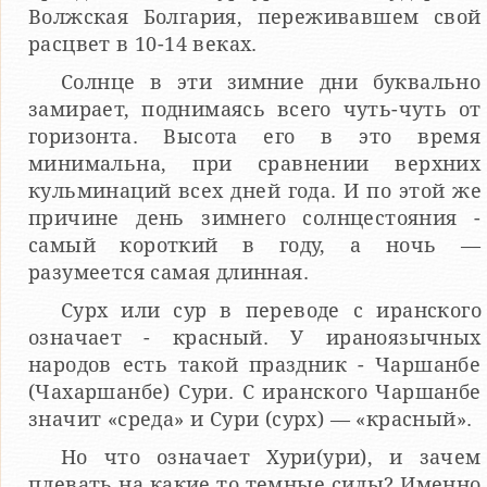
Волжская Болгария, переживавшем свой
расцвет в 10-14 веках.
Солнце в эти зимние дни буквально
замирает, поднимаясь всего чуть-чуть от
горизонта. Высота его в это время
минимальна, при сравнении верхних
кульминаций всех дней года. И по этой же
причине день зимнего солнцестояния -
самый короткий в году, а ночь —
разумеется самая длинная.
Сурх или сур в переводе с иранского
означает - красный. У ираноязычных
народов есть такой праздник - Чаршанбе
(Чахаршанбе) Сури. С иранского Чаршанбе
значит «среда» и Сури (сурх) — «красный».
Но что означает Хури(ури), и зачем
плевать на какие то темные силы? Именно