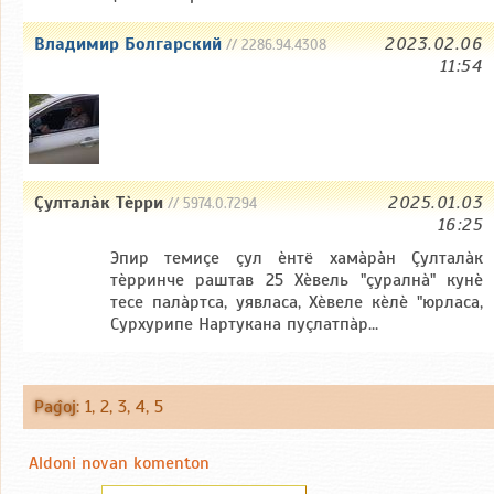
Владимир Болгарский
2023.02.06
// 2286.94.4308
11:54
Çулталàк Тèрри
2025.01.03
// 5974.0.7294
16:25
Эпир темиçе çул èнтё хамàрàн Çулталàк
тèрринче раштав 25 Хèвель "çуралнà" кунè
тесе палàртса, уявласа, Хèвеле кèлè "юрласа,
Сурхурипе Нартукана пуçлатпàр...
Paĝoj
:
1
,
2
,
3
,
4
,
5
Aldoni novan komenton