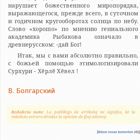
нарушает божественного миропорядка,
выражающегося, прежде всего, в суточном
и годичном кругооборотах солнца по небу.
Слово «хорошо» по мнению гениального
академика Рыбакова означало в
древнерусском: -дай Бог!
Итак, мы с вами абсолютно правильно,
с божьей помощью этимологизировали
Сурхури - Хӗрлӗ Хӗвел !
В. Болгарский
Redakcia noto
: La publikigo de artikoloj ne signifas, ke la
redakcia estraro dividas la opinion de ĝiaj aŭtoroj.
[
Aldoni novan komenton
(41)]