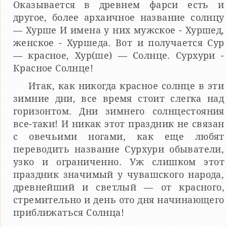
Оказывается в древнем фарси есть и
другое, более архаичное название солнцу
— Хурше И имена у них мужское - Хуршед,
женское - Хуршеда. Вот и получается Сур
— красное, Хур(ше) — Солнце. Сурхури -
Красное Солнце!
Итак, как никогда красное солнце в эти
зимние дни, все время стоит слегка над
горизонтом. Дни зимнего солнцестояния
все-таки! И никак этот праздник не связан
с овечьими ногами, как еще любят
переводить название Сурхури обыватели,
узко и ограниченно. Уж слишком этот
праздник значимый у чувашского народа,
древнейший и светлый — от красного,
стремительно и день ото дня начинающего
приближаться Солнца!