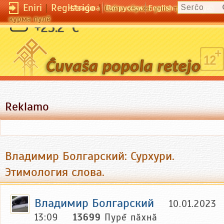
Eniri
|
Registriĝo
|
Чӑвашла
По-русски
English
Сайта кӗрсен унпа туллин усӑ
курма пулӗ
+25.2 °C
Reklamo
Владимир Болгарский: Сурхури.
Этимология слова.
Владимир Болгарский
10.01.2023
13:09
13699
Пурĕ пăхнă