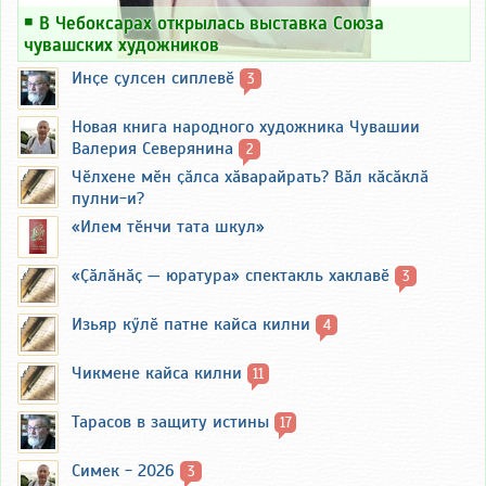
￭
В Чебоксарах открылась выставка Союза
чувашских художников
Инҫе ҫулсен сиплевӗ
3
Новая книга народного художника Чувашии
Валерия Северянина
2
Чӗлхене мӗн ҫӑлса хӑварайрать? Вӑл кӑсӑклӑ
пулни-и?
«Илем тӗнчи тата шкул»
«Ҫӑлӑнӑҫ — юратура» спектакль хаклавӗ
3
Изьяр кӳлӗ патне кайса килни
4
Чикмене кайса килни
11
Тарасов в защиту истины
17
Симек - 2026
3