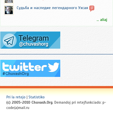
Судьба и наследие легендарного Ухсая
17
... aliaj
Pri la retejo
|
Statistiko
(c) 2005-2010 Chuvash.Org
. Demandoj pri retejfunkciado: p-
code(a)mail.ru