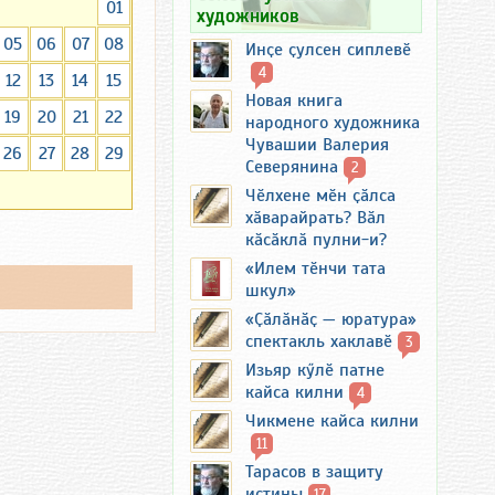
01
художников
05
06
07
08
Инҫе ҫулсен сиплевӗ
4
12
13
14
15
Новая книга
19
20
21
22
народного художника
Чувашии Валерия
26
27
28
29
Северянина
2
Чӗлхене мӗн ҫӑлса
хӑварайрать? Вӑл
кӑсӑклӑ пулни-и?
«Илем тӗнчи тата
шкул»
«Ҫӑлӑнӑҫ — юратура»
спектакль хаклавӗ
3
Изьяр кӳлӗ патне
кайса килни
4
Чикмене кайса килни
11
Тарасов в защиту
истины
17