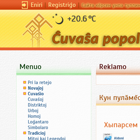
Eniri
|
Registriĝo
|
Сайта кӗрсен унпа тулли
+20.6 °C
Menuo
Reklamo
Pri la retejo
Novaĵoj
Ĉuvaŝio
Кун пулăмĕс
Ĉuvaŝoj
Distriktoj
Urboj
Homoj
Loĝantaro
Хыпарсем
Simbolaro
Tradicioj
Mitoj kaj Legendoj
Aldoni