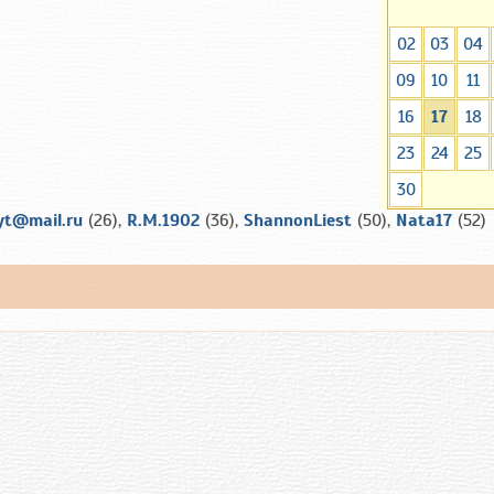
02
03
04
09
10
11
16
17
18
23
24
25
30
ryt@mail.ru
(26),
R.M.1902
(36),
ShannonLiest
(50),
Nata17
(52)