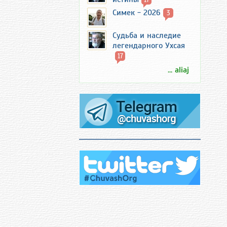
Симек - 2026
3
Судьба и наследие
легендарного Ухсая
17
... aliaj