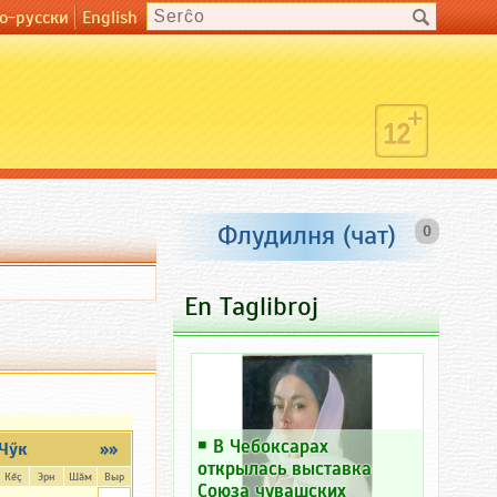
о-русски
English
Флудилня (чат)
0
En Taglibroj
￭
В Чебоксарах
Чӳк
»»
открылась выставка
Кĕç
Эрн
Шăм
Выр
Союза чувашских