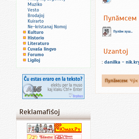
Muziko
Vesto
Brodaĵoj
Пулăмсем
Kuirarto
Ne-kristanaj Nomoj
Пулăм хуш...
Kulturo
Historio
Literaturo
Ĉuvaŝa lingvo
Uzantoj
Forumo
Ligiloj
:
danilka - nik.k
Пулăмсем
:
Чӳк
Reklamafiŝoj