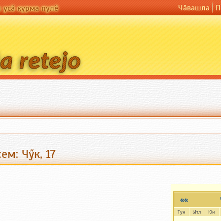
Чӑвашла
П
н усӑ курма пулӗ
ем: Чӳк, 17
««
Тун
Ытл
Юн