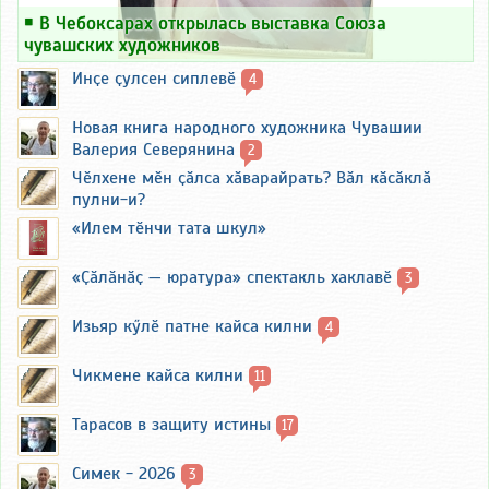
￭
В Чебоксарах открылась выставка Союза
чувашских художников
Инҫе ҫулсен сиплевӗ
4
Новая книга народного художника Чувашии
Валерия Северянина
2
Чӗлхене мӗн ҫӑлса хӑварайрать? Вӑл кӑсӑклӑ
пулни-и?
«Илем тӗнчи тата шкул»
«Ҫӑлӑнӑҫ — юратура» спектакль хаклавӗ
3
Изьяр кӳлӗ патне кайса килни
4
Чикмене кайса килни
11
Тарасов в защиту истины
17
Симек - 2026
3