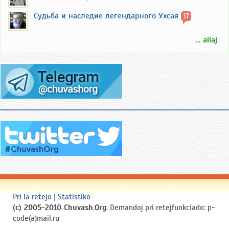
Судьба и наследие легендарного Ухсая
17
... aliaj
Pri la retejo
|
Statistiko
(c) 2005-2010 Chuvash.Org
. Demandoj pri retejfunkciado: p-
code(a)mail.ru