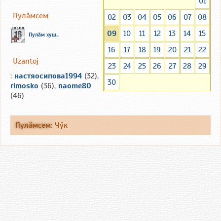
01
Пулăмсем
02
03
04
05
06
07
08
09
10
11
12
13
14
15
Пулăм хуш...
16
17
18
19
20
21
22
Uzantoj
23
24
25
26
27
28
29
:
настяосипова1994
(32),
30
rimosko
(36),
naome80
(46)
Пулăмсем
:
Чӳк