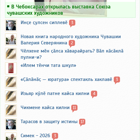
￭
В Чебоксарах открылась выставка Союза
чувашских художников
Инҫе ҫулсен сиплевӗ
3
Новая книга народного художника Чувашии
Валерия Северянина
2
Чӗлхене мӗн ҫӑлса хӑварайрать? Вӑл кӑсӑклӑ
пулни-и?
«Илем тӗнчи тата шкул»
«Ҫӑлӑнӑҫ — юратура» спектакль хаклавӗ
3
Изьяр кӳлӗ патне кайса килни
4
Чикмене кайса килни
11
Тарасов в защиту истины
17
Симек - 2026
3