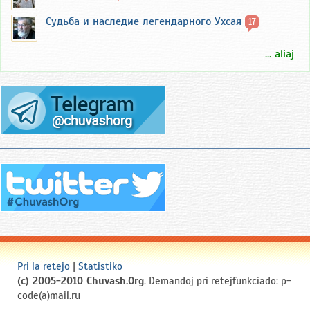
Судьба и наследие легендарного Ухсая
17
... aliaj
Pri la retejo
|
Statistiko
(c) 2005-2010 Chuvash.Org
. Demandoj pri retejfunkciado: p-
code(a)mail.ru