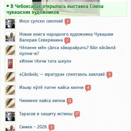
￭
В Чебоксарах открылась выставка Союза
чувашских художников
Инҫе ҫулсен сиплевӗ
3
Новая книга народного художника Чувашии
Валерия Северянина
2
Чӗлхене мӗн ҫӑлса хӑварайрать? Вӑл кӑсӑклӑ
пулни-и?
«Илем тӗнчи тата шкул»
«Ҫӑлӑнӑҫ — юратура» спектакль хаклавӗ
3
Изьяр кӳлӗ патне кайса килни
4
Чикмене кайса килни
11
Тарасов в защиту истины
17
Симек - 2026
3