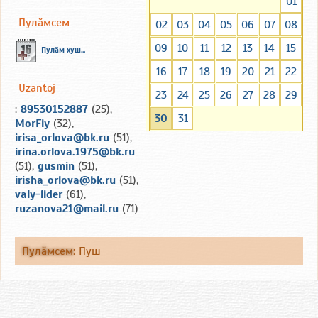
01
Пулăмсем
02
03
04
05
06
07
08
09
10
11
12
13
14
15
Пулăм хуш...
16
17
18
19
20
21
22
Uzantoj
23
24
25
26
27
28
29
:
89530152887
(25),
30
31
MorFiy
(32),
irisa_orlova@bk.ru
(51),
irina.orlova.1975@bk.ru
(51),
gusmin
(51),
irisha_orlova@bk.ru
(51),
valy-lider
(61),
ruzanova21@mail.ru
(71)
Пулăмсем
:
Пуш