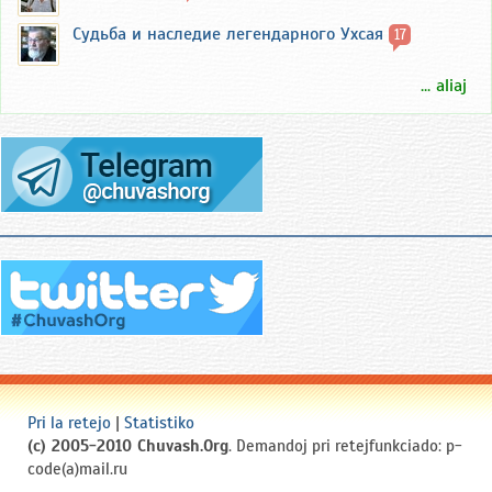
Судьба и наследие легендарного Ухсая
17
... aliaj
Pri la retejo
|
Statistiko
(c) 2005-2010 Chuvash.Org
. Demandoj pri retejfunkciado: p-
code(a)mail.ru