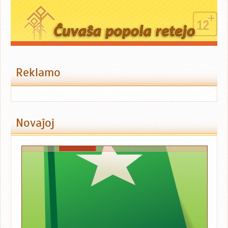
Reklamo
Novaĵoj