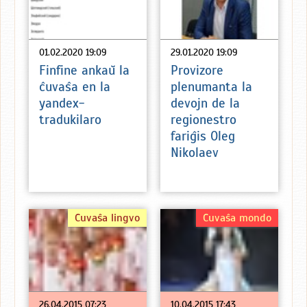
01.02.2020 19:09
29.01.2020 19:09
Finfine ankaŭ la
Provizore
ĉuvaŝa en la
plenumanta la
yandex-
devojn de la
tradukilaro
regionestro
fariĝis Oleg
Nikolaev
Ĉuvaŝa lingvo
Ĉuvaŝa mondo
26.04.2015 07:23
10.04.2015 17:43