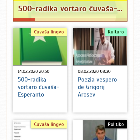
500-radika vortaro ĉuvaŝa-Esperanto
Ĉuvaŝa lingvo
Kulturo
14.02.2020 20:30
08.02.2020 08:30
500-radika
Poezia vespero
vortaro ĉuvaŝa-
de Grigorij
Esperanto
Arosev
Ĉuvaŝa lingvo
Politiko