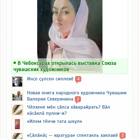
￭
В Чебоксарах открылась выставка Союза
чувашских художников
Инҫе ҫулсен сиплевӗ
4
Новая книга народного художника Чувашии
Валерия Северянина
2
Чӗлхене мӗн ҫӑлса хӑварайрать? Вӑл
кӑсӑклӑ пулни-и?
«Илем тӗнчи тата шкул»
«Ҫӑлӑнӑҫ — юратура» спектакль хаклавӗ
3