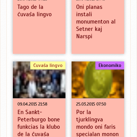
Tago de la
Oni planas
ĉuvaŝa lingvo
instali
monumenton al
Setner kaj
Narspi
Ĉuvaŝa lingvo
Ekonomiko
09.04.2015 21:58
25.03.2015 07:50
En Sankt-
Por la
Peterburgo bone
tjurklingva
funkcias la klubo
mondo oni faris
de la ĉuvaŝa
specialan monon