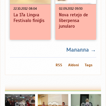
22.10.2012 08:04
02.09.2012 09:30
La 17a Lingva
Nova retejo de
Festivalo finiĝis
liberpensa
junularo
Малалла →
RSS
Aldoni
Tags