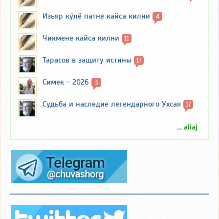
Изьяр кӳлӗ патне кайса килни
4
Чикмене кайса килни
11
Тарасов в защиту истины
17
Симек - 2026
3
Судьба и наследие легендарного Ухсая
17
... aliaj