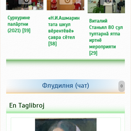
Сурхурине
«Н.И.Ашмарин
Виталий
палӑртни
тата шкул
Станьял 80 ҫул
(2021)
[39]
вӗрентӗвӗ»
тултарнӑ ятпа
ҫавра сӗтел
иртнӗ
[38]
мероприяти
[29]
Флудилня (чат)
0
En Taglibroj