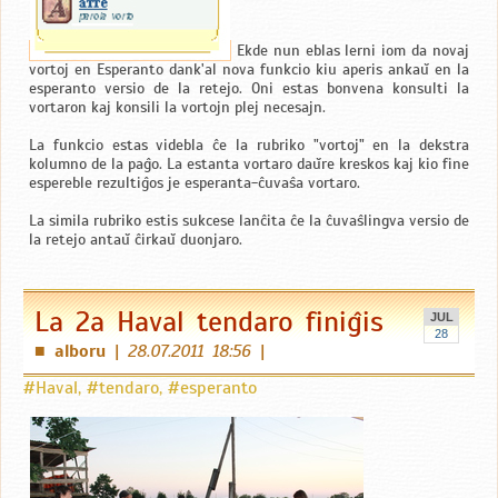
Ekde nun eblas lerni iom da novaj
vortoj en Esperanto dank'al nova funkcio kiu aperis ankaŭ en la
esperanto versio de la retejo. Oni estas bonvena konsulti la
vortaron kaj konsili la vortojn plej necesajn.
La funkcio estas videbla ĉe la rubriko "vortoj" en la dekstra
kolumno de la paĝo. La estanta vortaro daŭre kreskos kaj kio fine
espereble rezultiĝos je esperanta-ĉuvaŝa vortaro.
La simila rubriko estis sukcese lanĉita ĉe la ĉuvaŝlingva versio de
la retejo antaŭ ĉirkaŭ duonjaro.
La 2a Haval tendaro finiĝis
JUL
28
alboru
|
28.07.2011 18:56
|
■
#Haval
,
#tendaro
,
#esperanto