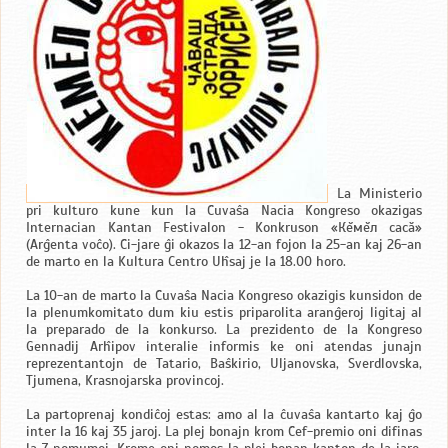
La Ministerio
pri kulturo kune kun la Ĉuvaŝa Nacia Kongreso okazigas
Internacian Kantan Festivalon - Konkruson «Кĕмĕл сасă»
(Arĝenta voĉo). Ĉi-jare ĝi okazos la 12-an fojon la 25-an kaj 26-an
de marto en la Kultura Centro Uĥsaj je la 18.00 horo.
La 10-an de marto la Ĉuvaŝa Nacia Kongreso okazigis kunsidon de
la plenumkomitato dum kiu estis priparolita aranĝeroj ligitaj al
la preparado de la konkurso. La prezidento de la Kongreso
Gennadij Arĥipov interalie informis ke oni atendas junajn
reprezentantojn de Tatario, Baŝkirio, Uljanovska, Sverdlovska,
Tjumena, Krasnojarska provincoj.
La partoprenaj kondiĉoj estas: amo al la ĉuvaŝa kantarto kaj ĝo
inter la 16 kaj 35 jaroj. La plej bonajn krom Ĉef-premio oni difinas