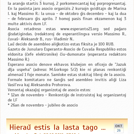
la aranĝo startis 3 kursoj, 2 porkomencantaj kaj porprogresantaj.
En la pasinta jaro asocio organizis 2 kursojn gviditajn de Marina
I. kaj Massimo R.: la unua - de oktobro ĝis decembro - kaj la dua
- de februaro ĝis aprilo. 7 homoj pasis finan ekzamenon kaj 3
multe aktivis dum LF.
Asocia retadreso estas www.esperanto21.org sed paĝaro
ĝisdatigindas. (redaktoroj de esperantlingva versio Massimo R.,
ĉuvaŝ- Aleksandr B., rus- Vladimir N..
Laŭ decido de asembleo aliĝkotizo estas fiksita je 100 RUB.
Gazeto de Junularo Esperanto-Asocio de Ĉuvaŝa Respubliko estos
eldonita (ĉefe elektronike) ĉiu-dumonate (esperanta redaktoro
Massimo R.)
Esperano asocio denove ekhavos klubejon en oficejo de "Jazuk
dlja uspeha" (adreso: M.Gorkogo 5/2) kie ni planas renkontiĝi
almenaŭ 1 foje monate. Samloke estas stokitaj libroj de la asocio.
Formale komitataro ne ŝanĝis sed asembleo invitis aliĝi Liza
Vasil'eva kaj Aleksandra Prohorova.
Venontaj okazaĵoj organizotaj de asocio estos:
* 12an de novembro - Renkontiĝo de instruistoj kaj organizantoj
de LF
* 26an de novembro - jubileo de asocio
Hieraŭ estis la lasta tago ...
OKT
26