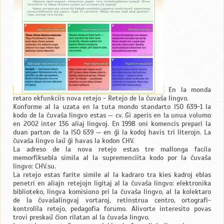
En la monda
retaro ekfunkciis nova retejo - Retejo de la ĉuvaŝa lingvo.
Konforme al la uzata en la tuta mondo standarto ISO 639-1 la
kodo de la ĉuvaŝa lingvo estas — cv. Ĝi aperis en la unua volumo
en 2002 inter 136 aliaj lingvoj. En 1998 oni komencis prepari la
duan parton de la ISO 639 — en ĝi la kodoj havis tri literojn. La
ĉuvaŝa lingvo laŭ ĝi havas la kodon CHV.
La adreso de la nova retejo estas tre mallonga facila
memorfiksebla simila al la supremenciita kodo por la ĉuvaŝa
lingvo: CHV.su.
La retejo estas farite simile al la kadraro tra kies kadroj eblas
penetri en aliajn retejojn ligitaj al la ĉuvaŝa lingvo: elektronika
biblioteko, lingva komisiono pri la ĉuvaŝa lingvo, al la kolektaro
de la ĉuvaŝalingvaj vortaroj, retinstrua centro, ortografi-
kontrolila retejo, pedagofia forumo. Alivorte interesito povas
trovi preskaŭ ĉion rilatan al la ĉuvaŝa lingvo.