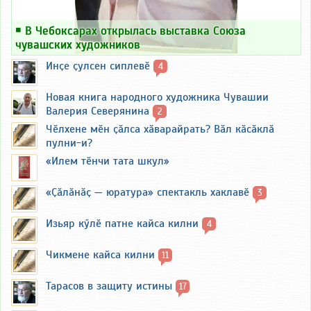
￭
В Чебоксарах открылась выставка Союза
чувашских художников
Инҫе ҫулсен сиплевӗ
4
Новая книга народного художника Чувашии
Валерия Северянина
2
Чӗлхене мӗн ҫӑлса хӑварайрать? Вӑл кӑсӑклӑ
пулни-и?
«Илем тӗнчи тата шкул»
«Ҫӑлӑнӑҫ — юратура» спектакль хаклавӗ
3
Изьяр кӳлӗ патне кайса килни
4
Чикмене кайса килни
11
Тарасов в защиту истины
17