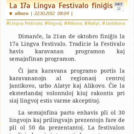
La 17a Lingva Festivalo finiĝis
OKT
22
alboru
|
22.10.2012 08:04
|
■
#Lingva festivalo
,
#lingvoj
,
#Alikovo
,
#Alatyr
,
#Jantikovo
Dimanĉe, la 21an de oktobro finiĝis la
17a Lingva Festivalo. Tradicie la Festivalo
havis karavanan programon kaj
semajnfinan programon.
Ĉi jara karavana programo portis la
karavananojn al regionaoj centroj
Jantikovo, urbo Alatyr kaj Alikovo. Ĉie la
eksterlandaj volontuloj kiuj rakontis pri
siaj lingvoj estis varme akceptitaj.
La semajnfina parto enhavis pli ol 30
lingvojn kaj prilingvajn prezentojn fare de
pli ol 50 da prezentantoj. La festivalon