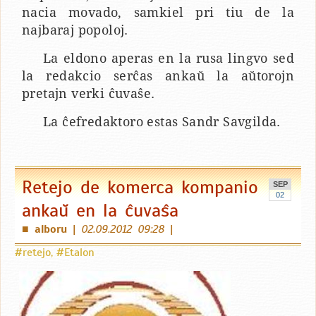
nacia movado, samkiel pri tiu de la
najbaraj popoloj.
La eldono aperas en la rusa lingvo sed
la redakcio serĉas ankaŭ la aŭtorojn
pretajn verki ĉuvaŝe.
La ĉefredaktoro estas Sandr Savgilda.
Retejo de komerca kompanio
SEP
02
ankaŭ en la ĉuvaŝa
alboru
|
02.09.2012 09:28
|
■
#retejo
,
#Etalon