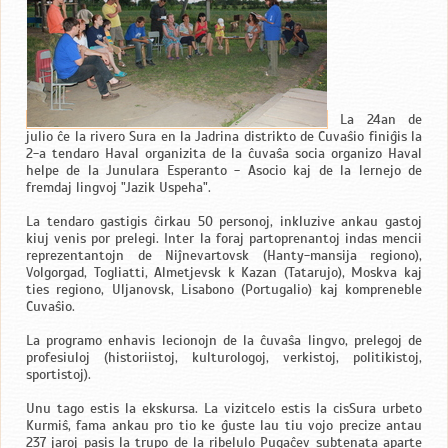
La 24an de
julio ĉe la rivero Sura en la Jadrina distrikto de Ĉuvaŝio finiĝis la
2-a tendaro Haval organizita de la ĉuvaŝa socia organizo Haval
helpe de la Junulara Esperanto - Asocio kaj de la lernejo de
fremdaj lingvoj "Jazik Uspeha".
La tendaro gastigis ĉirkau 50 personoj, inkluzive ankau gastoj
kiuj venis por prelegi. Inter la foraj partoprenantoj indas mencii
reprezentantojn de Niĵnevartovsk (Hanty-mansija regiono),
Volgorgad, Togliatti, Almetjevsk k Kazan (Tatarujo), Moskva kaj
ties regiono, Uljanovsk, Lisabono (Portugalio) kaj kompreneble
Ĉuvaŝio.
La programo enhavis lecionojn de la ĉuvaŝa lingvo, prelegoj de
profesiuloj (historiistoj, kulturologoj, verkistoj, politikistoj,
sportistoj).
Unu tago estis la ekskursa. La vizitcelo estis la cisSura urbeto
Kurmiŝ, fama ankau pro tio ke ĝuste lau tiu vojo precize antau
237 jaroj pasis la trupo de la ribelulo Pugaĉev subtenata aparte