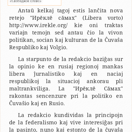
Antaŭ kelkaj tagoj estis lanĉita nova
retejo "Ирĕклĕ сăмах" (Libera vorto)
http://www.irekle.org/ kie oni traktas
variajn temojn sed antau ĉio la vivon
politikan, socian kaj kulturan de la Ĉuvaŝa
Respubliko kaj Volgio.
La starpunto de la redakcio baziĝas sur
la opinio ke en rusiaj regionoj mankas
libera ĵurnalistiko kaj en naciaj
respublikoj la situacioj ankorau pli
maltrankviliga. La "Ирĕклĕ Сăмах"
rakontas sencenzure pri la politiko en
Ĉuvaŝio kaj en Rusio.
La redakcio kundividas la principojn
de la federalismo kaj vive interesiĝas pri
la pasinto, nuno kaj estonto de la ĉuvaŝa