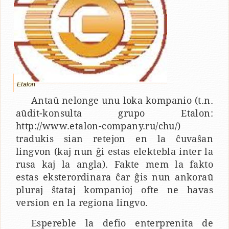
Etalon
Antaŭ nelonge unu loka kompanio (t.n.
aŭdit-konsulta grupo Etalon:
http://www.etalon-company.ru/chu/)
tradukis sian retejon en la ĉuvaŝan
lingvon (kaj nun ĝi estas elektebla inter la
rusa kaj la angla). Fakte mem la fakto
estas eksterordinara ĉar ĝis nun ankoraŭ
pluraj ŝtataj kompanioj ofte ne havas
version en la regiona lingvo.
Espereble la defio enterprenita de