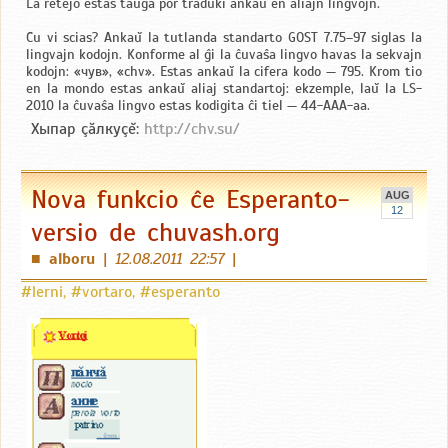
La retejo estas taŭga por traduki ankaŭ en aliajn lingvojn.
Ĉu vi scias? Ankaŭ la tutlanda standarto GOST 7.75–97 siglas la
lingvajn kodojn. Konforme al ĝi la ĉuvaŝa lingvo havas la sekvajn
kodojn: «чув», «chv». Estas ankaŭ la cifera kodo — 795. Krom tio
en la mondo estas ankaŭ aliaj standartoj: ekzemple, laŭ la LS-
2010 la ĉuvaŝa lingvo estas kodigita ĉi tiel — 44-ААА-аа.
Хыпар çăлкуçĕ:
http://chv.su/
Nova funkcio ĉe Esperanto-
AUG
12
versio de chuvash.org
alboru
|
12.08.2011 22:57
|
■
#lerni
,
#vortaro
,
#esperanto