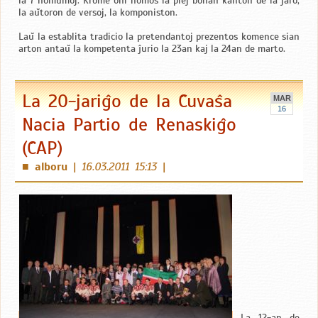
la 7 nomumoj. Krome oni nomos la plej bonan kanton de la jaro,
la aŭtoron de versoj, la komponiston.
Laŭ la establita tradicio la pretendantoj prezentos komence sian
arton antaŭ la kompetenta ĵurio la 23an kaj la 24an de marto.
La 20-jariĝo de la Ĉuvaŝa
MAR
16
Nacia Partio de Renaskiĝo
(ĈAP)
alboru
|
16.03.2011 15:13
|
■
La 12-an de