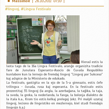
MassimoR
|
26.10.2011 07:10
|
■
#lingvoj
,
#Lingva Festivalo
Hieraŭ estis la
lasta tago de la 16a Lingva Festivalo, aranĝo organizita tradicie
fare de Junulara Esperanto-Asocio de Ĉuvaŝa Respubliko
kunlabore kun la lernejo de fremdaj lingvoj "Lingvoj por Sukceso"
kaj aŭspice de la Ministerio de edukado.
La festivalo, gastigita en la ejo de la 5-a gimnazio, estis ĉefe
trilingva - ĉuvaŝa, rusa kaj esperanta. En la festivalo estis
prezentitaj 35 lingvoj (la angla, la azerbaĝana, la taĝika, la taja,
la sveda, la greka, la nederlanda, la fanga, la bolonja dialekto de
la itala k.a., Krom tio estis kelkaj prelegoj (ekz. Pri malpli uzataj
lingvoj, leciono de lingvistiko en mezlernejo, kiel studi fremdajn
lingvojn k.a.)