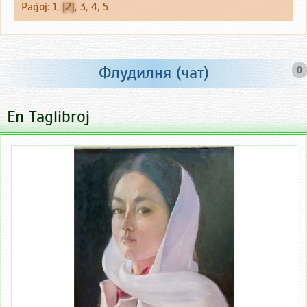
Paĝoj:
1
,
[2]
,
3
,
4
,
5
Флудилня (чат)
0
En Taglibroj