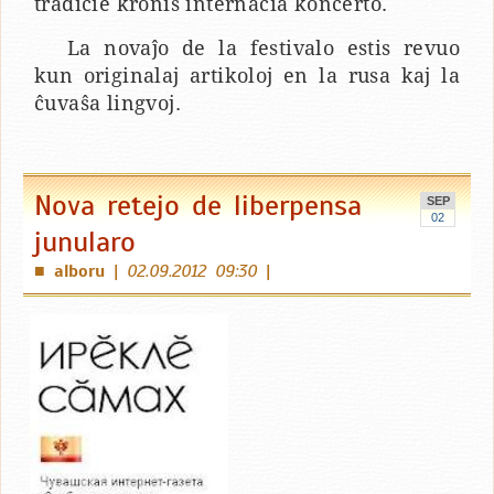
tradicie kronis internacia koncerto.
La novaĵo de la festivalo estis revuo
kun originalaj artikoloj en la rusa kaj la
ĉuvaŝa lingvoj.
Nova retejo de liberpensa
SEP
02
junularo
alboru
|
02.09.2012 09:30
|
■