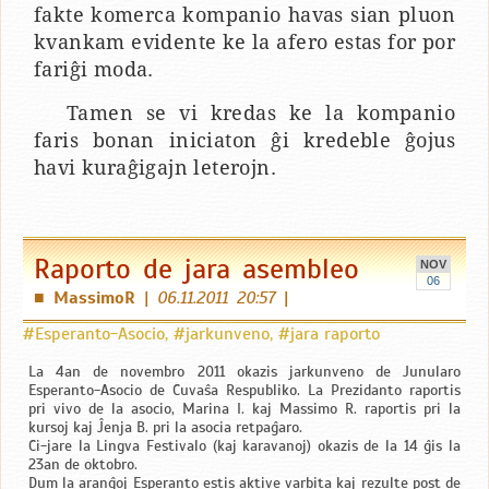
fakte komerca kompanio havas sian pluon
kvankam evidente ke la afero estas for por
fariĝi moda.
Tamen se vi kredas ke la kompanio
faris bonan iniciaton ĝi kredeble ĝojus
havi kuraĝigajn leterojn.
Raporto de jara asembleo
NOV
06
MassimoR
|
06.11.2011 20:57
|
■
#Esperanto-Asocio
,
#jarkunveno
,
#jara raporto
La 4an de novembro 2011 okazis jarkunveno de Junularo
Esperanto-Asocio de Ĉuvaŝa Respubliko. La Prezidanto raportis
pri vivo de la asocio, Marina I. kaj Massimo R. raportis pri la
kursoj kaj Ĵenja B. pri la asocia retpaĝaro.
Ĉi-jare la Lingva Festivalo (kaj karavanoj) okazis de la 14 ĝis la
23an de oktobro.
Dum la aranĝoj Esperanto estis aktive varbita kaj rezulte post de