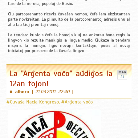
fare de la nerusaj popoloj de Rusio.
Ĉiu partoprenanto ricevis ĉuvaŝan nomon, ĉefe iam ekzistantan
parte novkreitan. La plimulto de la partoprenantoj adresis unu al
alia lau tiuj prenitaj nomoj.
La tendaro kunigis ĉefe la homojn kiuj ne ankorau bone regis la
lingvon kio rezulte mankigis la lingva medio. Ĉiukaze la tendaro
inspiris la homojn, ligis novajn kontaktojn, puŝis al novaj
iniciatoj por prospero de la ĉuvaŝa lingvo
La "Arĝenta voĉo" aŭdiĝos la
MAR
21
12an fojon!
alboru
|
21.03.2011 22:40
|
■
#Ĉuvaŝa Nacia Kongreso
,
#Arĝenta voĉo