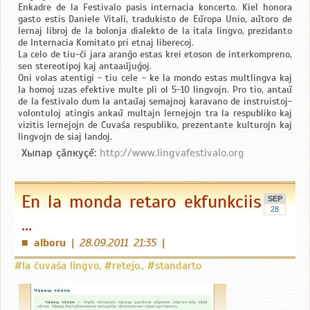
Enkadre de la Festivalo pasis internacia koncerto. Kiel honora
gasto estis Daniele Vitali, tradukisto de Eŭropa Unio, aŭtoro de
lernaj libroj de la bolonja dialekto de la itala lingvo, prezidanto
de Internacia Komitato pri etnaj liberecoj.
La celo de tiu-ĉi jara aranĝo estas krei etoson de interkompreno,
sen stereotipoj kaj antaaŭjuĝoj.
Oni volas atentigi - tiu cele - ke la mondo estas multlingva kaj
la homoj uzas efektive multe pli ol 5-10 lingvojn. Pro tio, antaŭ
de la festivalo dum la antaŭaj semajnoj karavano de instruistoj-
volontuloj atingis ankaŭ multajn lernejojn tra la respubliko kaj
vizitis lernejojn de Ĉuvaŝa respubliko, prezentante kulturojn kaj
lingvojn de siaj landoj.
Хыпар çăлкуçĕ:
http://www.lingvafestivalo.org
En la monda retaro ekfunkciis
SEP
28
...
alboru
|
28.09.2011 21:35
|
■
#la ĉuvaŝa lingvo
,
#retejo.
,
#standarto