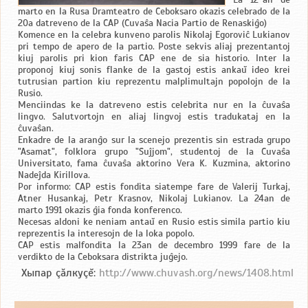
marto en la Rusa Dramteatro de Ĉeboksaro okazis celebrado de la
20a datreveno de la ĈAP (Ĉuvaŝa Nacia Partio de Renaskiĝo)
Komence en la celebra kunveno parolis Nikolaj Egoroviĉ Lukianov
pri tempo de apero de la partio. Poste sekvis aliaj prezentantoj
kiuj parolis pri kion faris ĈAP ene de sia historio. Inter la
proponoj kiuj sonis flanke de la gastoj estis ankaŭ ideo krei
tutrusian partion kiu reprezentu malplimultajn popolojn de la
Rusio.
Menciindas ke la datreveno estis celebrita nur en la ĉuvaŝa
lingvo. Salutvortojn en aliaj lingvoj estis tradukataj en la
ĉuvaŝan.
Enkadre de la aranĝo sur la scenejo prezentis sin estrada grupo
"Asamat", folklora grupo "Ŝuĵjom", studentoj de la Ĉuvaŝa
Universitato, fama ĉuvaŝa aktorino Vera K. Kuzmina, aktorino
Nadeĵda Kirillova.
Por informo: ĈAP estis fondita siatempe fare de Valerij Turkaj,
Atner Husankaj, Petr Krasnov, Nikolaj Lukianov. La 24an de
marto 1991 okazis ĝia fonda konferenco.
Necesas aldoni ke neniam antaŭ en Rusio estis simila partio kiu
reprezentis la interesojn de la loka popolo.
ĈAP estis malfondita la 23an de decembro 1999 fare de la
verdikto de la Ĉeboksara distrikta juĝejo.
Хыпар çăлкуçĕ:
http://www.chuvash.org/news/1408.html