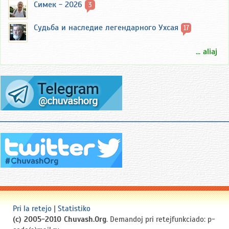
Симек - 2026
3
Судьба и наследие легендарного Ухсая
17
... aliaj
Pri la retejo
|
Statistiko
(c) 2005-2010 Chuvash.Org
. Demandoj pri retejfunkciado: p-