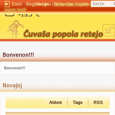
Eniri
|
Registriĝo
|
Чӑвашла
По-русски
English
Сайта кӗрсен унпа туллин усӑ
курма пулӗ
+19.5 °C
Bonvenon!!!
Bonvenon!!!
Novaĵoj
Aldoni
Tags
RSS