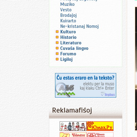
Muziko
Vesto
Brodaĵoj
Kuirarto
Ne-kristanaj Nomoj
Kulturo
Historio
Literaturo
Ĉuvaŝa lingvo
Forumo
Ligiloj
Reklamafiŝoj