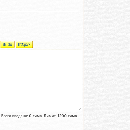
Bildo
http://
Всего введено:
0
симв. Лимит:
1200
симв.