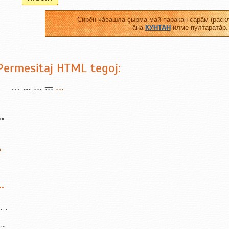
Сирĕн чăвашла çырма май паракан сарăм (раскл
ăна
КУНТАН
илме пултаратăр.
Permesitaj HTML tegoj:
...
...
...
...
...
..
.
..
..
...