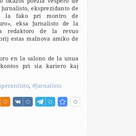
ko okazos poezia vespero de
j ĵurnalisto, eksprezidanto de
 de la fako pri montro de
uro», eksa ĵurnalisto de la
a redaktoro de la revuo
orij estas malnova amiko de
horo en la salono de la unua
kontos pri sia kariero kaj
sperantisto
,
#ĵurnalisto