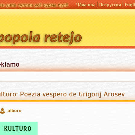
Чӑвашла
По-русски
Engl
ен унпа туллин усӑ курма пулӗ
eklamo
lturo: Poezia vespero de Grigorij Arosev
alboru
KULTURO