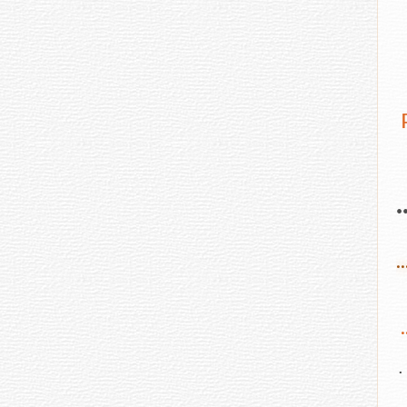
.
..
.
.