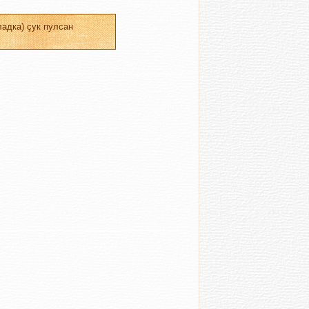
адка) çук пулсан