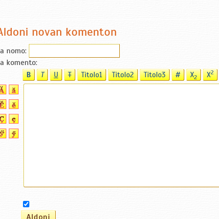
Aldoni novan komenton
ia nomo:
ia komento:
2
B
T
U
T
Titolo1
Titolo2
Titolo3
#
X
X
2