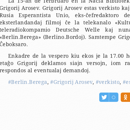
La 15-an de ferbruaro en la Nacia Bibliote
Grigorij Arosev. Grigorij Arosev estas verkisto ka
Rusia Esperantista Unio, eks-ĉefredaktoro
eksterlandandaj filmoj ĉe la telekanalo «Kult
teleradiokompamio Deutsche Welle kaj nun
«Berlin.Berega» (Berlino.Bordoj). Samtempe Grig
Ĉeboksaro.
Enkadre de la vespero kiu ekos je la 17.00 
etaĝo Grigorij deklamos siajn versojn, iom ra
respondos al eventualaj demandoj.
#Berlin.Berega
,
#Grigorij Arosev
,
#verkisto
,
#e