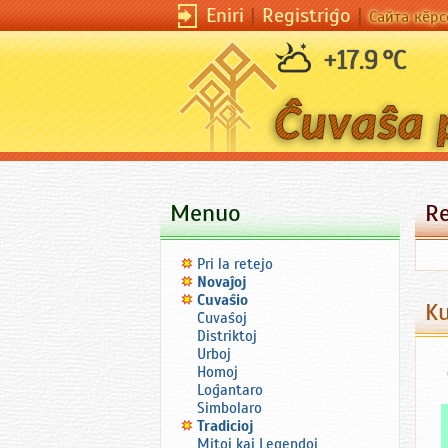
Eniri
|
Registriĝo
|
Сайта кӗрс
+17.9 °C
Menuo
R
Pri la retejo
Novaĵoj
Ĉuvaŝio
Ku
Ĉuvaŝoj
Distriktoj
Urboj
Homoj
Loĝantaro
Simbolaro
Tradicioj
Mitoj kaj Legendoj