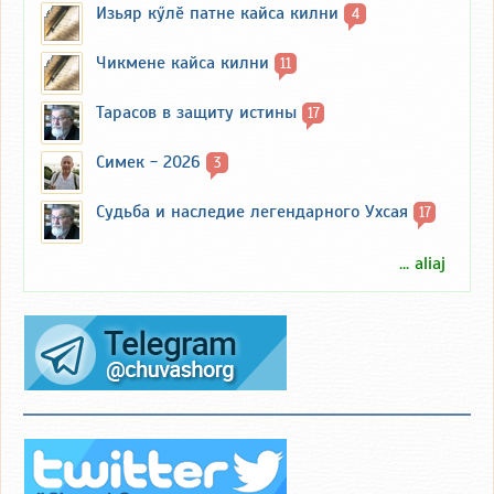
Изьяр кӳлӗ патне кайса килни
4
Чикмене кайса килни
11
Тарасов в защиту истины
17
Симек - 2026
3
Судьба и наследие легендарного Ухсая
17
... aliaj