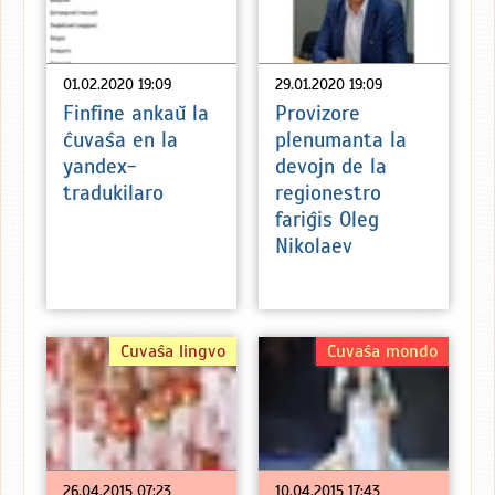
01.02.2020 19:09
29.01.2020 19:09
Finfine ankaŭ la
Provizore
ĉuvaŝa en la
plenumanta la
yandex-
devojn de la
tradukilaro
regionestro
fariĝis Oleg
Nikolaev
Ĉuvaŝa lingvo
Ĉuvaŝa mondo
26.04.2015 07:23
10.04.2015 17:43