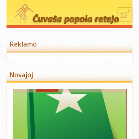
Reklamo
Novaĵoj