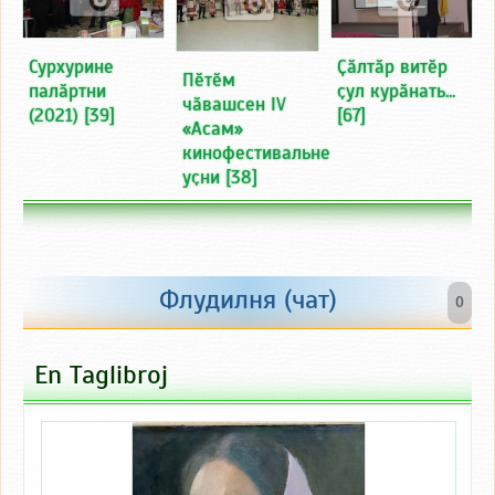
Сурхурине
Ҫӑлтӑр витӗр
Пӗтӗм
палӑртни
ҫул курӑнать...
чӑвашсен IV
(2021)
[39]
[67]
«Асам»
кинофестивальне
уҫни
[38]
Флудилня (чат)
0
En Taglibroj