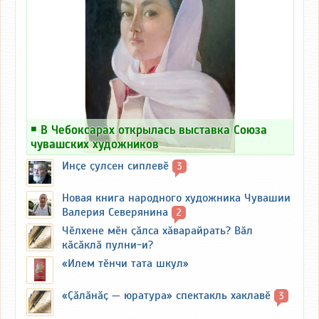
￭
В Чебоксарах открылась выставка Союза
чувашских художников
Инҫе ҫулсен сиплевӗ
3
Новая книга народного художника Чувашии
Валерия Северянина
2
Чӗлхене мӗн ҫӑлса хӑварайрать? Вӑл
кӑсӑклӑ пулни-и?
«Илем тӗнчи тата шкул»
«Ҫӑлӑнӑҫ — юратура» спектакль хаклавӗ
3