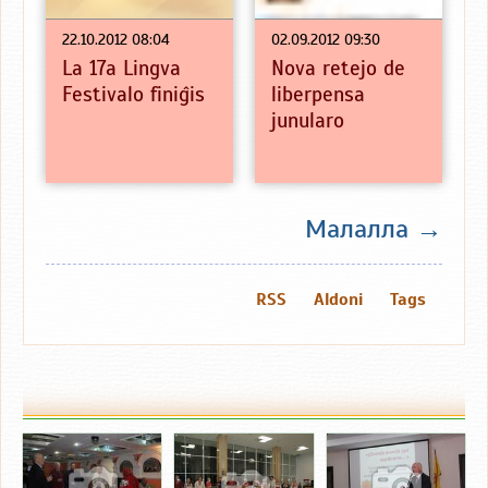
22.10.2012 08:04
02.09.2012 09:30
La 17a Lingva
Nova retejo de
Festivalo finiĝis
liberpensa
junularo
Малалла →
RSS
Aldoni
Tags