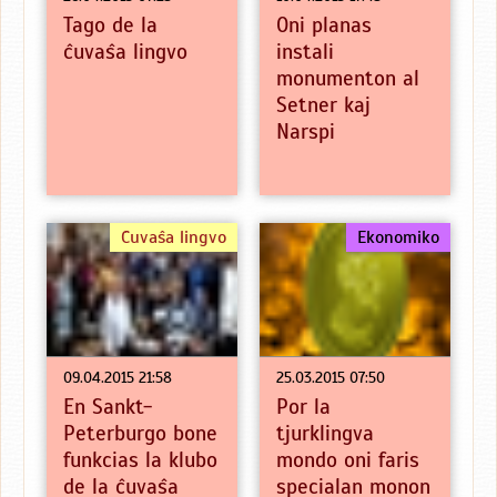
Tago de la
Oni planas
ĉuvaŝa lingvo
instali
monumenton al
Setner kaj
Narspi
Ĉuvaŝa lingvo
Ekonomiko
09.04.2015 21:58
25.03.2015 07:50
En Sankt-
Por la
Peterburgo bone
tjurklingva
funkcias la klubo
mondo oni faris
de la ĉuvaŝa
specialan monon