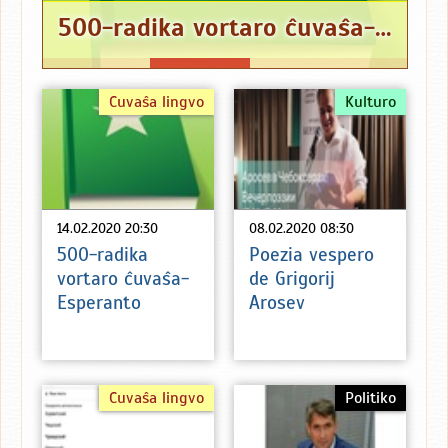
500-radika vortaro ĉuvaŝa-Esperanto
Ĉuvaŝa lingvo
Kulturo
14.02.2020 20:30
08.02.2020 08:30
500-radika
Poezia vespero
vortaro ĉuvaŝa-
de Grigorij
Esperanto
Arosev
Ĉuvaŝa lingvo
Politiko