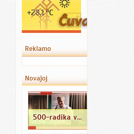
+28.1 °C
Reklamo
Novaĵoj
500-radika vortaro ĉuvaŝa-Esperanto