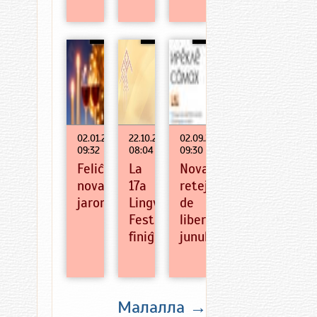
02.01.2015
22.10.2012
02.09.2012
09:32
08:04
09:30
Feliĉan
La
Nova
novan
17a
retejo
jaron
Lingva
de
Festivalo
liberpensa
finiĝis
junularo
Малалла →