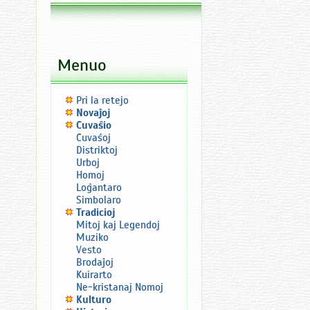
Menuo
Pri la retejo
Novaĵoj
Ĉuvaŝio
Ĉuvaŝoj
Distriktoj
Urboj
Homoj
Loĝantaro
Simbolaro
Tradicioj
Mitoj kaj Legendoj
Muziko
Vesto
Brodaĵoj
Kuirarto
Ne-kristanaj Nomoj
Kulturo