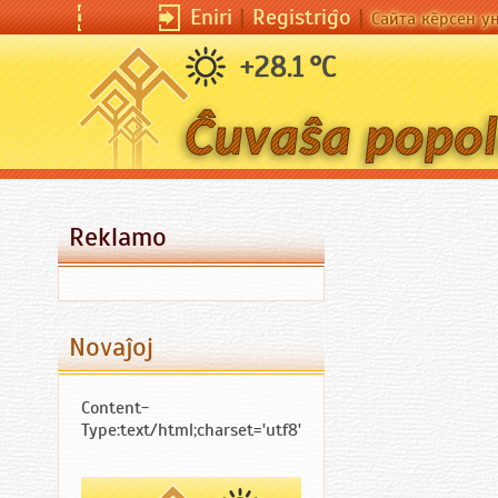
Eniri
|
Registriĝo
Eniri
|
Registriĝo
|
|
Сайта кӗрсен унпа тулли
Сайта кӗрсен у
+28.1 °C
Reklamo
Novaĵoj
Content-
Type:text/html;charset='utf8'