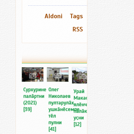
Aldoni
Tags
RSS
Олег
Сурхурине
Урай
Николаев
палӑртни
Макаҫ
пултарулӑх
(2021)
ялӗнчи
ушкӑнӗсемпе
[39]
палӑка
тӗл
уҫни
пулни
[12]
[41]