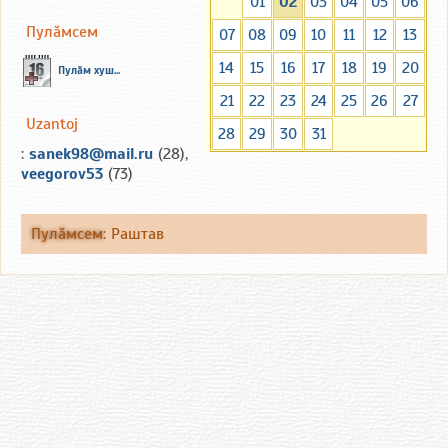
01
02
03
04
05
06
Пулăмсем
07
08
09
10
11
12
13
14
15
16
17
18
19
20
Пулăм хуш...
21
22
23
24
25
26
27
Uzantoj
28
29
30
31
:
sanek98@mail.ru
(28),
veegorov53
(73)
Пулăмсем
:
Раштав