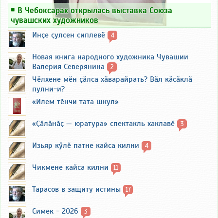
￭
В Чебоксарах открылась выставка Союза
чувашских художников
Инҫе ҫулсен сиплевӗ
4
Новая книга народного художника Чувашии
Валерия Северянина
2
Чӗлхене мӗн ҫӑлса хӑварайрать? Вӑл кӑсӑклӑ
пулни-и?
«Илем тӗнчи тата шкул»
«Ҫӑлӑнӑҫ — юратура» спектакль хаклавӗ
3
Изьяр кӳлӗ патне кайса килни
4
Чикмене кайса килни
11
Тарасов в защиту истины
17
Симек - 2026
3