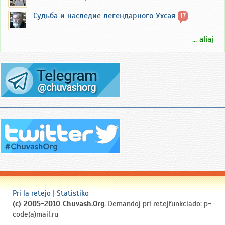
Судьба и наследие легендарного Ухсая
17
... aliaj
Pri la retejo
|
Statistiko
(c) 2005-2010 Chuvash.Org
. Demandoj pri retejfunkciado: p-
code(a)mail.ru