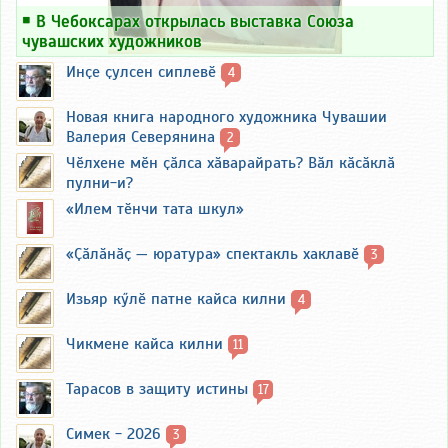
￭
В Чебоксарах открылась выставка Союза
чувашских художников
Инҫе ҫулсен сиплевӗ
4
Новая книга народного художника Чувашии
Валерия Северянина
2
Чӗлхене мӗн ҫӑлса хӑварайрать? Вӑл кӑсӑклӑ
пулни-и?
«Илем тӗнчи тата шкул»
«Ҫӑлӑнӑҫ — юратура» спектакль хаклавӗ
3
Изьяр кӳлӗ патне кайса килни
4
Чикмене кайса килни
11
Тарасов в защиту истины
17
Симек - 2026
3