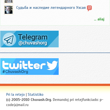
Судьба и наследие легендарного Ухсая
17
... aliaj
Pri la retejo
|
Statistiko
(c) 2005-2010 Chuvash.Org
. Demandoj pri retejfunkciado: p-
code(a)mail.ru