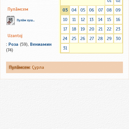
01
02
Пулăмсем
03
04
05
06
07
08
09
10
11
12
13
14
15
16
Пулăм хуш...
17
18
19
20
21
22
23
Uzantoj
24
25
26
27
28
29
30
:
Роза
(59),
Вениамин
31
(74)
Пулăмсем
:
Çурла