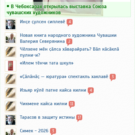
￭
В Чебоксарах открылась выставка Союза
чувашских художников
Инҫе ҫулсен сиплевӗ
4
Новая книга народного художника Чувашии
Валерия Северянина
2
Чӗлхене мӗн ҫӑлса хӑварайрать? Вӑл кӑсӑклӑ
пулни-и?
«Илем тӗнчи тата шкул»
«Ҫӑлӑнӑҫ — юратура» спектакль хаклавӗ
3
Изьяр кӳлӗ патне кайса килни
4
Чикмене кайса килни
11
Тарасов в защиту истины
17
Симек - 2026
3