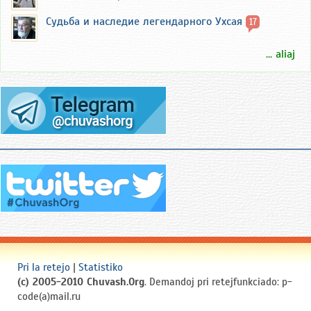
Судьба и наследие легендарного Ухсая
17
... aliaj
Pri la retejo
|
Statistiko
(c) 2005-2010 Chuvash.Org
. Demandoj pri retejfunkciado: p-
code(a)mail.ru