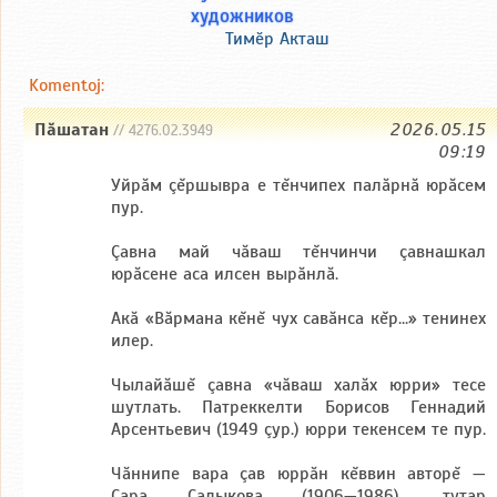
художников
Тимӗр Акташ
Komentoj:
Пăшатан
2026.05.15
// 4276.02.3949
09:19
Уйрăм çĕршывра е тĕнчипех палăрнă юрăсем
пур.
Çавна май чăваш тĕнчинчи çавнашкал
юрăсене аса илсен вырăнлă.
Акă «Băрмана кĕнĕ чух савăнса кĕр...» тенинех
илер.
Чылайăшĕ çавна «чăваш халăх юрри» тесе
шутлать. Патреккелти Борисов Геннадий
Арсентьевич (1949 çур.) юрри текенсем те пур.
Чăннипе вара çав юррăн кĕввин авторĕ —
Сара Садыкова (1906—1986), тутар