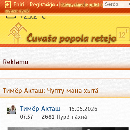
Eniri
|
Registriĝo
|
Чӑвашла
По-русски
English
Сайта кӗрсен унпа туллин усӑ
курма пулӗ
+25.2 °C
Reklamo
Тимӗр Акташ: Чупту мана хытӑ
Тимӗр Акташ
15.05.2026
07:37
2681
Пурĕ пăхнă