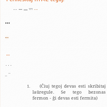
...
...
...
...
...
...
...
...
...
...
...
(Ĉiuj tegoj devas esti skribitaj
laŭregule. Se tego bezonas
fermon - ĝi devas esti fermita)