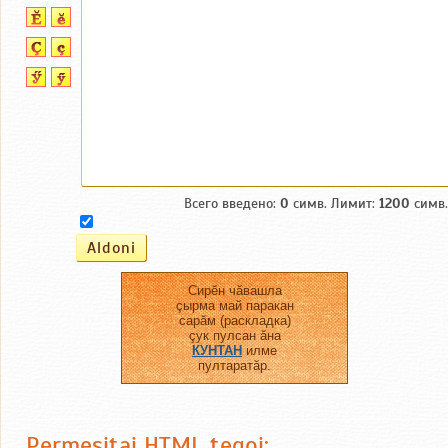
Всего введено:
0
симв. Лимит:
1200
симв.
Сирĕн чăвашла
çырма май паракан
сарăм (раскладка)
çук пулсан ăна
КУНТАН
илме
пултаратăр.
Permesitaj HTML tegoj: