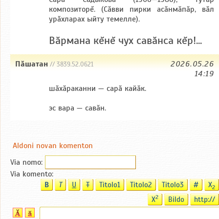
композиторĕ. (Сăвви пирки асăнмăпăр, вăл
урăхларах ыйту темелле).
Băрмана кĕнĕ чух савăнса кĕр!...
Пăшатан
2026.05.26
// 3839.52.0621
14:19
шăхăраканни — сарă кайăк.
эс вара — савăн.
Aldoni novan komenton
Via nomo:
Via komento:
B
T
U
T
Titolo1
Titolo2
Titolo3
#
X
2
2
X
Bildo
http://