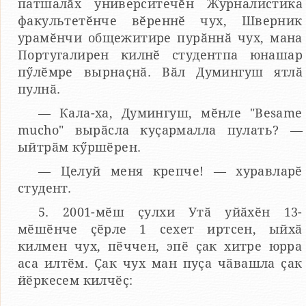
патшалӑх университечӗн Журналистика
факультетӗнче вӗреннӗ чух, Шверник
урамӗнчи общежитире пурӑннӑ чух, мана
Португалирен килнӗ студентпа юнашар
пӳлӗмре вырнаҫнӑ. Вӑл Думингуш ятлӑ
пулнӑ.
— Кала-ха, Думингуш, мӗнле "Besame
mucho" вырӑсла куҫармалла пулать? —
ыйтрӑм кӳршӗрен.
— Целуй меня крепче! — хуравларӗ
студент.
5. 2001-мӗш ҫулхи Утӑ уйӑхӗн 13-
мӗшӗнче ҫӗрле 1 сехет иртсен, ыйхӑ
килмен чух, пӗччен, эпӗ ҫак хитре юрра
аса илтӗм. Ҫак чух ман пуҫа чӑвашла ҫак
йӗркесем килчӗҫ: