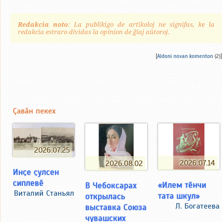
Redakcia noto
: La publikigo de artikoloj ne signifas, ke la
redakcia estraro dividas la opinion de ĝiaj aŭtoroj.
[
Aldoni novan komenton
(2)]
Çавăн пекех
2026.07.25
2026.07.14
2026.08.02
Инҫе ҫулсен
сиплевӗ
«Илем тӗнчи
В Чебоксарах
Виталий Станьял
тата шкул»
открылась
Л. Богатеева
выставка Союза
чувашских