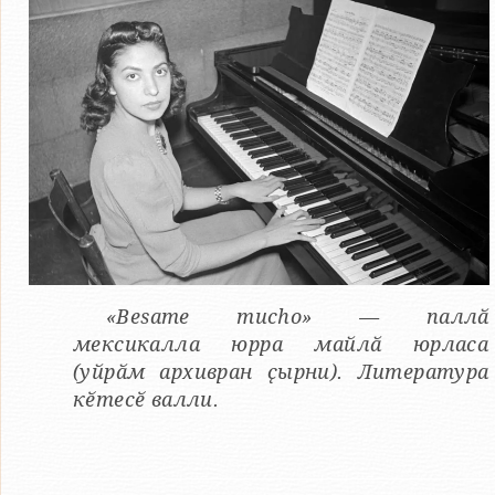
«Besame mucho» — паллӑ
мексикалла юрра майлӑ юрласа
(уйрӑм архивран ҫырни). Литература
кӗтесӗ валли.