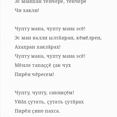
Эс маншӑн тӗнчере, тӗнчере
Чи хакли!
Чупту мана, чупту мана эсӗ!
Эс ман валли ылтӑнран, кӗмӗлрен,
Ахахран хаклӑрах!
Чупту мана, чупту мана эсӗ!
Мӗнле тапаҫҫӗ ҫак чух
Пирӗн чӗресем!
Чупту, чупту, савниҫӗм!
Уйӑх ҫутать, ҫутать ҫутӑрах
Пирӗн ҫине пахса.