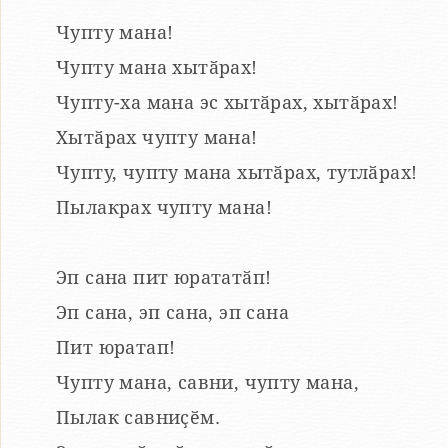
Чупту мана!
Чупту мана хытӑрах!
Чупту-ха мана эс хытӑрах, хытӑрах!
Хытӑрах чупту мана!
Чупту, чупту мана хытӑрах, тутлӑрах!
Пылакрах чупту мана!
Эп сана пит юрататӑп!
Эп сана, эп сана, эп сана
Пит юратап!
Чупту мана, савни, чупту мана,
Пылак савниҫӗм.