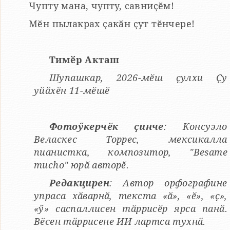
Чупту мана, чупту, савниҫӗм!
Мӗн пылакрах ҫакӑн ҫут тӗнчере!
Тимӗр Акташ
Шупашкар, 2026-мӗш ҫулхи Ҫу
уйӑхӗн 11-мӗшӗ
Фотоӳкерчӗк ҫинче
: Консуэло
Веласкес Торрес, мексикалла
пианистка, композитор, "Besame
mucho" юрӑ авторӗ.
Редакцирен
: Автор орфографине
упраса хӑварнӑ, текста «ӑ», «ӗ», «ҫ»,
«ӳ» саспаллисен тӑррисӗр ярса панӑ.
Вӗсен тӑррисене ИИ лартса тухнӑ.