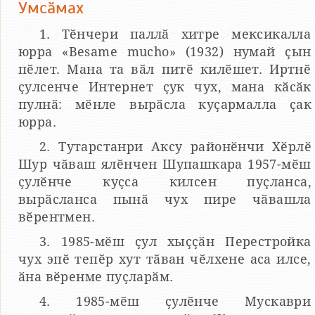
Умсӑмах
1. Тӗнчери паллӑ хитре мексикалла
юрра «Besame mucho» (1932) нумай ҫын
пӗлет. Мана та вӑл питӗ килӗшет. Иртнӗ
ҫулсенче Интернет ҫук чух, мана кӑсӑк
пулнӑ: мӗнле вырӑсла куҫармалла ҫак
юрра.
2. Тутарстанри Аксу районӗнчи Хӗрлӗ
Шур чӑваш ялӗнчен Шупашкара 1957-мӗш
ҫулӗнче куҫса килсен пуҫланса,
вырӑсланса пынӑ чух пире чӑвашла
вӗрентмен.
3. 1985-мӗш ҫул хыҫҫӑн Перестройка
чух эпӗ тепӗр хут тӑван чӗлхене аса илсе,
ӑна вӗренме пуҫларӑм.
4. 1985-мӗш ҫулӗнче Мускаври