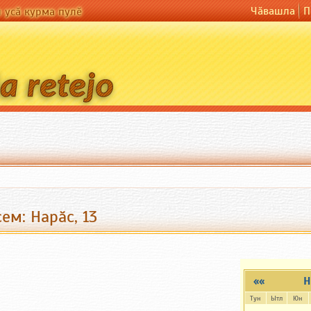
Чӑвашла
П
н усӑ курма пулӗ
ем: Нарăс, 13
««
Н
Тун
Ытл
Юн