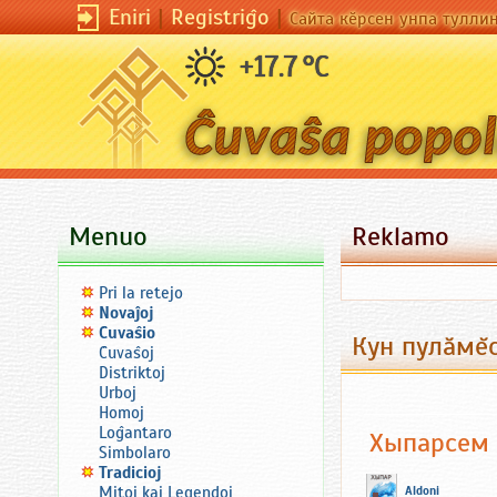
Eniri
|
Registriĝo
|
Сайта кӗрсен унпа тулли
+17.7 °C
Menuo
Reklamo
Pri la retejo
Novaĵoj
Ĉuvaŝio
Кун пулăмĕс
Ĉuvaŝoj
Distriktoj
Urboj
Homoj
Loĝantaro
Хыпарсем
Simbolaro
Tradicioj
Mitoj kaj Legendoj
Aldoni