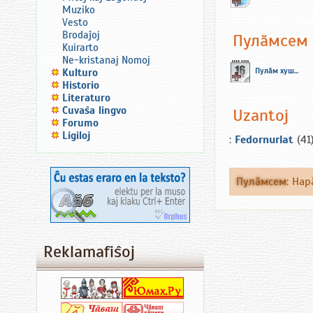
Muziko
Vesto
Brodaĵoj
Пулăмсем
Kuirarto
Ne-kristanaj Nomoj
Пулăм хуш...
Kulturo
Historio
Literaturo
Ĉuvaŝa lingvo
Uzantoj
Forumo
Ligiloj
:
Fedornurlat
(41
Пулăмсем
:
Нар
Reklamafiŝoj