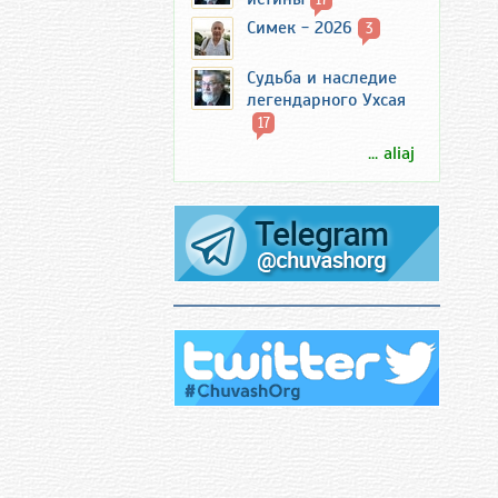
Симек - 2026
3
Судьба и наследие
легендарного Ухсая
17
... aliaj