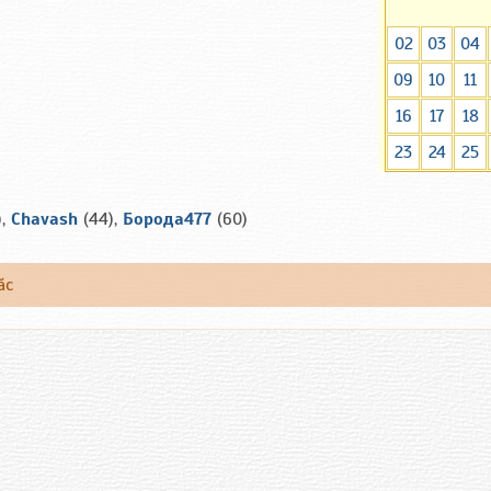
02
03
04
09
10
11
16
17
18
23
24
25
),
Chavash
(44),
Борода477
(60)
ăс