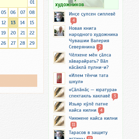
01
художников
05
06
07
08
Инҫе ҫулсен сиплевӗ
4
12
13
14
15
Новая книга
19
20
21
22
народного художника
Чувашии Валерия
26
27
28
29
Северянина
2
Чӗлхене мӗн ҫӑлса
хӑварайрать? Вӑл
кӑсӑклӑ пулни-и?
«Илем тӗнчи тата
шкул»
«Ҫӑлӑнӑҫ — юратура»
спектакль хаклавӗ
3
Изьяр кӳлӗ патне
кайса килни
4
Чикмене кайса килни
11
Тарасов в защиту
истины
17