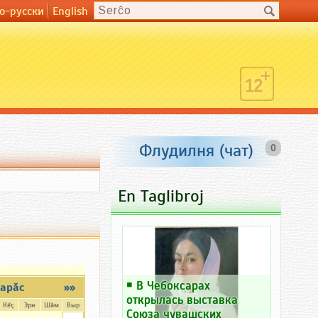
о-русски
English
Флудилня (чат)
0
En Taglibroj
￭
В Чебоксарах
арăс
»»
открылась выставка
Кĕç
Эрн
Шăм
Выр
Союза чувашских