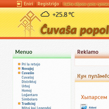
Eniri
|
Registriĝo
|
Сайта кӗрсен унпа тулли
+25.8 °C
Menuo
Reklamo
Pri la retejo
Novaĵoj
Ĉuvaŝio
Кун пулăмĕс
Ĉuvaŝoj
Distriktoj
Urboj
Homoj
Loĝantaro
Хыпарсем
Simbolaro
Tradicioj
Mitoj kaj Legendoj
Aldoni