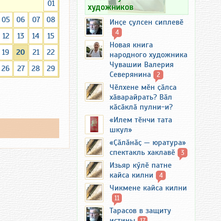
01
художников
05
06
07
08
Инҫе ҫулсен сиплевӗ
4
12
13
14
15
Новая книга
19
20
21
22
народного художника
Чувашии Валерия
26
27
28
29
Северянина
2
Чӗлхене мӗн ҫӑлса
хӑварайрать? Вӑл
кӑсӑклӑ пулни-и?
«Илем тӗнчи тата
шкул»
«Ҫӑлӑнӑҫ — юратура»
спектакль хаклавӗ
3
Изьяр кӳлӗ патне
кайса килни
4
Чикмене кайса килни
11
Тарасов в защиту
истины
17