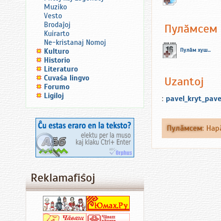
Muziko
Vesto
Brodaĵoj
Пулăмсем
Kuirarto
Ne-kristanaj Nomoj
Пулăм хуш...
Kulturo
Historio
Literaturo
Ĉuvaŝa lingvo
Uzantoj
Forumo
Ligiloj
:
pavel_kryt_pave
Пулăмсем
:
Нар
Reklamafiŝoj