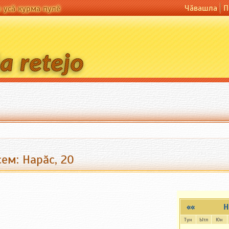
Чӑвашла
П
н усӑ курма пулӗ
ем: Нарăс, 20
««
Н
Тун
Ытл
Юн