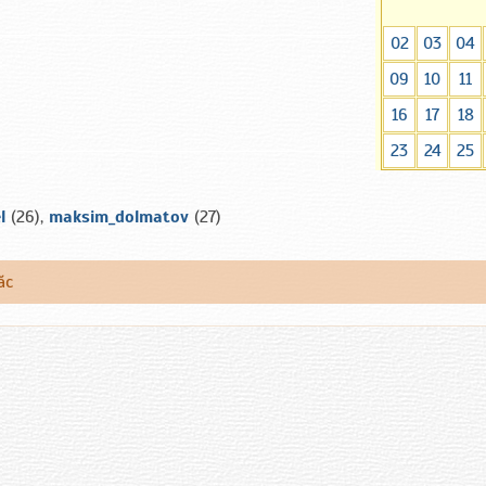
02
03
04
09
10
11
16
17
18
23
24
25
l
(26),
maksim_dolmatov
(27)
ăс