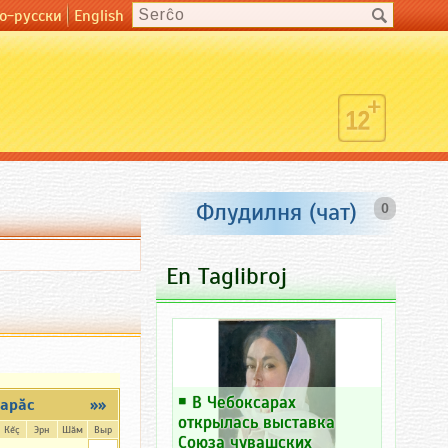
о-русски
English
Флудилня (чат)
0
En Taglibroj
￭
В Чебоксарах
арăс
»»
открылась выставка
Кĕç
Эрн
Шăм
Выр
Союза чувашских