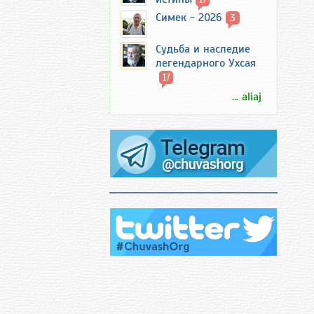
Симек - 2026
3
Судьба и наследие
легендарного Ухсая
17
... aliaj