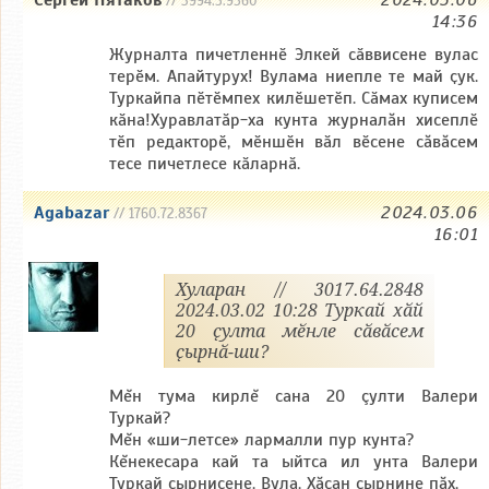
Сергей Пятаков
2024.03.06
// 3994.5.9560
14:36
Журналта пичетленнӗ Элкей сӑввисене вулас
терӗм. Апайтурух! Вулама ниепле те май ҫук.
Туркайпа пӗтӗмпех килӗшетӗп. Сӑмах куписем
кӑна!Хуравлатӑр-ха кунта журналăн хисеплӗ
тӗп редакторӗ, мӗншӗн вӑл вӗсене сăвăсем
тесе пичетлесе кӑларнӑ.
Agabazar
2024.03.06
// 1760.72.8367
16:01
Хуларан // 3017.64.2848
2024.03.02 10:28 Туркай хӑй
20 ҫулта мӗнле сӑвӑсем
ҫырнӑ-ши?
Мĕн тума кирлĕ сана 20 çулти Валери
Туркай?
Мĕн «ши-летсе» лармалли пур кунта?
Кĕнекесара кай та ыйтса ил унта Валери
Туркай çырнисене. Вула. Хăçан çырнине пăх.