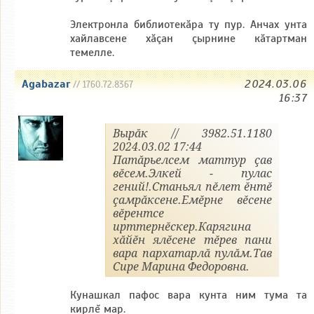
Электронла библиотекăра ту пур. Анчах унта
хайлавсене хăçан çырнине кăтартман
темелле.
Agabazar
2024.03.06
// 1760.72.8367
16:37
Вырăк // 3982.51.1180
2024.03.02 17:44
Патăрьелсем маттур çав
вĕсем.Элкей - пулас
гений!.Станьял пĕлет ĕнтĕ
çамрăксене.Емĕрне вĕсене
вĕрентсе
ирттернĕскер.Карягина
хăйĕн ялĕсене тĕрев пани
вара пархатарлă пулăм.Тав
Сире Марина Федоровна.
Кунашкал пафос вара кунта ним тума та
кирлĕ мар.