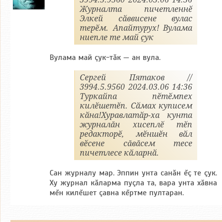
Журналта пичетленнӗ
Элкей сӑввисене вулас
терӗм. Апайтурух! Вулама
ниепле те май ҫук
Вулама май çук-тăк — ан вула.
Сергей Пятаков //
3994.5.9560 2024.03.06 14:36
Туркайпа пӗтӗмпех
килӗшетӗп. Сӑмах куписем
кӑна!Хуравлатӑр-ха кунта
журналăн хисеплӗ тӗп
редакторӗ, мӗншӗн вӑл
вӗсене сăвăсем тесе
пичетлесе кӑларнӑ.
Сан журналу мар. Эппин унта санăн ĕç те çук.
Ху журнал кăларма пуçла та, вара унта хăвна
мĕн килĕшет çавна кĕртме пултаран.