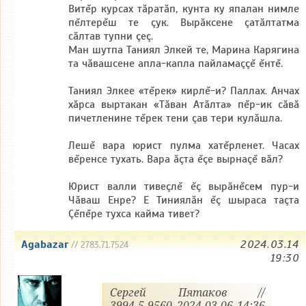
Витĕр курсах тăратăп, кунта ку япалан нимле
пĕлтерĕш те çук. Вырăксене çатăлтатма
сăлтав тупни çеç.
Ман шутпа Таниял Элкей те, Марина Карягина
та чăвашсене апла-капла пайламаççĕ ĕнтĕ.
Таниял Элкее «тĕрек» кирлĕ-и? Паллах. Анчах
хăрса выртакан «Тăван Атăлта» пĕр-ик сăвă
пичетленине тĕрек тени çав тери кулăшла.
Лешĕ вара юрист пулма хатĕрленет. Часах
вĕренсе тухать. Вара ăçта ĕçе вырнаçĕ вăл?
Юрист валли тивеçлĕ ĕç вырăнĕсем пур-и
Чăваш Енре? Е Тиниялăн ĕç шыраса таçта
Çĕпĕре тухса кайма тивет?
Agabazar
2024.03.14
// 2783.71.7524
19:30
Сергей Пятаков //
3994.5.9560 2024.03.06 14:36