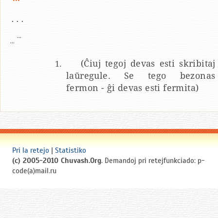
...
...
...
(Ĉiuj tegoj devas esti skribitaj
laŭregule. Se tego bezonas
fermon - ĝi devas esti fermita)
Pri la retejo
|
Statistiko
(c) 2005-2010 Chuvash.Org
. Demandoj pri retejfunkciado: p-
code(a)mail.ru