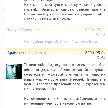
Ку - çынна ырă сунни мар, ку - пачах урăхла
пулăм!.. Юрамасть çамрăк çынсен шăпипе
Станьялпа Карякина пек выляма, юрамасть!
Валери ТУРКАЙ. 01.03.2024
Taniyal Elguey
2024.03.01
// 9087.6.4512
10:28
Ку шухăша хуратнă. Сăлтавĕ:
автор ыйтни
Agabazar
2024.03.01
// 2179.26.2464
11:45
Таниял шăллăм, «хурлакансемпе» тавлашăва
кĕменни çеç сахал, вĕсене те тав тăвас пулать
(хурлаççĕ-и, мухтаççĕ-и е ни апла мар, ни
капла мар — пурте тава тивĕçлĕ). Паллах, эпĕ
юри троллесе-провокацилесе çÿрекенсем
пирки каламастăп.
Ну, «Элшей» тени Станьял статйинчен, эппин,
ку тĕлĕшри мĕнпур ыйтусем ун патне.