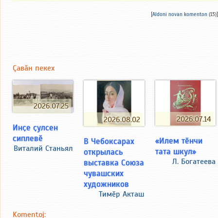
[
Aldoni novan komenton
(13)]
Çавăн пекех
2026.07.25
2026.07.14
2026.08.02
Инҫе ҫулсен
сиплевӗ
«Илем тӗнчи
В Чебоксарах
Виталий Станьял
тата шкул»
открылась
Л. Богатеева
выставка Союза
чувашских
художников
Тимӗр Акташ
Komentoj: