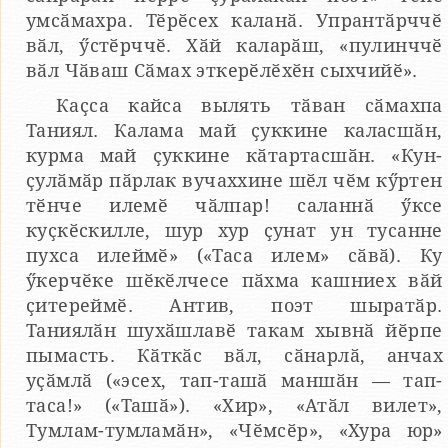
умсӑмахра. Тӗрӗсех каланӑ. Упрантӑрччӗ
вӑл, ӳстӗрччӗ. Хӑй каларӑш, «пулинччӗ
вӑл Чӑваш Сӑмах эткерӗлӗхӗн сыхчийӗ».
Каҫса кайса вылять тӑван сӑмахпа
Таниял. Калама май ҫуккине каласшӑн,
курма май ҫуккине кӑтартасшӑн. «Кун-
ҫулӑмӑр пӑрлак вучаххине шӗл чӗм кӳртен
тӗнче илемӗ чӑлпар! саланнӑ ӳксе
куҫкӗскилле, шур хур ҫунат ун тусанне
пухса илеймӗ» («Таса илем» сӑвӑ). Ку
ӳкерчӗке шӗкӗлчесе пӑхма кашниех вӑй
ҫитереймӗ. Антив, поэт шыратӑр.
Таниялӑн шухӑшлавӗ такам хывнӑ йӗрпе
пымасть. Кӑткӑс вӑл, сӑнарлӑ, анчах
уҫӑмлӑ («эсех, тап-ташӑ маншӑн — тап-
таса!» («Ташӑ»). «Хир», «Атӑл вилет»,
Тумлам-тумламӑн», «Чӗмсӗр», «Хура юр»