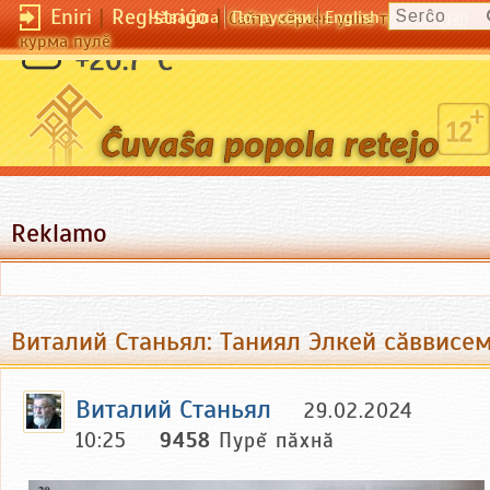
Eniri
|
Registriĝo
|
Чӑвашла
По-русски
English
Сайта кӗрсен унпа туллин усӑ
курма пулӗ
+20.7 °C
Reklamo
Виталий Станьял: Таниял Элкей сӑввисе
Виталий Станьял
29.02.2024
10:25
9458
Пурĕ пăхнă