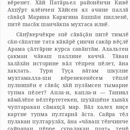
вӗренет. Хӑй Патӑрьел районӗнчи Кивӗ
Ахпӳрт ялӗнчен Хӑйсен ял ачине паллӑ
сӑвӑҫӑ Марина Карягина ӑшшӑн пилленӗ,
питӗ пысӑк шанчӑкпа мухтаса илнӗ.
Сӑнӳкерчӗкре эпӗ сӑвӑҫӑн питӗ тимлӗ
сӑн-сӑпатне тата кӑкӑрӗ ҫинчи сакӑр вӗҫлӗ
Арама ҫӑлтӑрне курса савӑнтӑм. Ахальтен
ҫакман чӑваш паллине каччӑ. Тӑван
халӑхӑн историне вӑл тӗпрен пӗлет, ӑна
хаклать. Тури Туҫа вӑтам шкулне
мухтамалла-ши вӗренекенӗсем тӗплӗ
пулнишӗн е сӑвӑҫ хӑй пулӑмсен тымарне
тупма пӗлет? Апла-и, капла-и — Таниял
кӑмӑлӗпе вӗлтӗртетекен, шухӑшӗпе хывӑх
чуптаракан сӑмахҫӑ мар. Вӑл халех виҫе
картне тупма пултарнӑ ӑста. Сайра тӗл
пулакан пултарулӑх, ӑна «чӑваш тӗнчинче
сайраран пӗрре ҫуралакан поэт» тенӗ