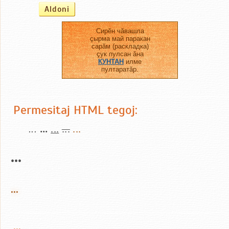
Сирĕн чăвашла
çырма май паракан
сарăм (раскладка)
çук пулсан ăна
КУНТАН
илме
пултаратăр.
Permesitaj HTML tegoj:
...
...
...
...
...
...
...
...