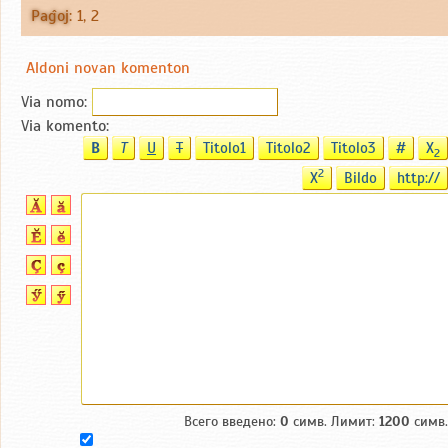
Paĝoj
:
1
,
2
Aldoni novan komenton
Via nomo:
Via komento:
B
T
U
T
Titolo1
Titolo2
Titolo3
#
X
2
2
X
Bildo
http://
Всего введено:
0
симв. Лимит:
1200
симв.