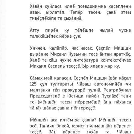
Хăвăн суйласа илнĕ псевдонимна хисеплени
аван, ырлатăп. Тепĕр тесен, çакă этем
тивĕçлĕхĕпе те çыхăннă.
Атту пирĕн ку тĕлĕшпе чылай чухне
талккăшĕпех йĕрке çук.
Унччен, калăпăр, час-часах, Çеçпĕл Мишши
вырăнне Михаил Кузьмин тесе ăнтан яратчĕç.
Халĕ те хăш чухне литература контекстĕнчех
Михаил Сеспель тееççĕ. Ыр япала мар ку.
Сăмах май каласан, Çеçпĕл Мишши (вăл кăçал
125 çул тултарать) Чăваш автономийĕн чи
малтанхи тĕп прокурорĕ пулнă. Ревтрибунал
Председателĕ е Юстици пайĕн Пуçлăхĕ тени
те (мĕншĕн тесен пĕрремĕшĕ ăна пăханса
тăнă) шăпах çавна пĕлтереççĕ.
Мĕншĕн аса илтĕм-ха çакна? Мĕншĕн тесен
эсĕ, Таниял Элкей, юрист пулмашкăн вĕренет
теççĕ. Вăт, вĕренсе тухăн та, Чăваш