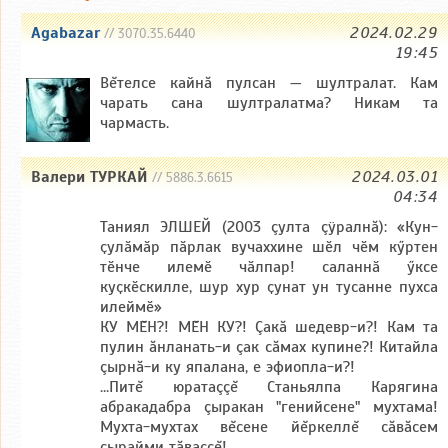
Agabazar
2024.02.29
// 3070.35.6440
19:45
Вĕтелсе кайнă пулсан — шултралат. Кам
чарать сана шултралатма? Никам та
чармасть.
Валери ТУРКАЙ
2024.03.01
// 5886.3.6615
04:34
Таниял ЭЛШЕЙ (2003 çулта çÿралнă): «Кун-
ҫулӑмӑр пӑрлак вучаххине шӗл чӗм кӳртен
тӗнче илемӗ чӑлпар! саланнӑ ӳксе
куҫкӗскилле, шур хур ҫунат ун тусанне пухса
илеймӗ»
КУ МĔН?! МĔН КУ?! Çакă шедевр-и?! Кам та
пулин ăнланать-и çак сăмах купине?! Китайла
çырнă-и ку япалана, е эфиопла-и?!
...Питĕ юратаççĕ Станьялпа Карягина
абракадабра çыракан "генийсене" мухтама!
Мухта-мухтах вĕсене йĕркеллĕ сăвăсем
çырайми тăваççĕ!