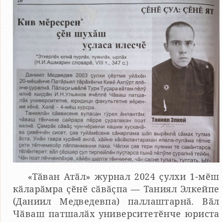
«Тӑван Атӑл» журнал 2024 ҫулхи 1-мӗш
кӑларӑмра ҫӗнӗ сӑвӑҫпа — Таниял Элкейпе
(Даниил Медведевпа) паллаштарнӑ. Вӑл
Чӑваш патшалӑх университетӗнче юриста