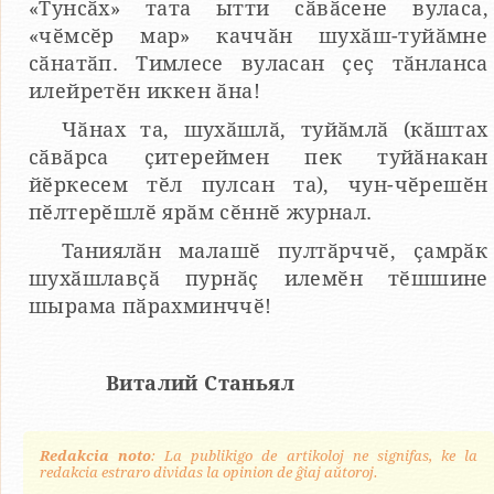
«Тунсӑх» тата ытти сӑвӑсене вуласа,
«чӗмсӗр мар» каччӑн шухӑш-туйӑмне
сӑнатӑп. Тимлесе вуласан ҫеҫ тӑнланса
илейретӗн иккен ӑна!
Чӑнах та, шухӑшлӑ, туйӑмлӑ (кӑштах
сӑвӑрса ҫитереймен пек туйӑнакан
йӗркесем тӗл пулсан та), чун-чӗрешӗн
пӗлтерӗшлӗ ярӑм сӗннӗ журнал.
Таниялӑн малашӗ пултӑрччӗ, ҫамрӑк
шухӑшлавҫӑ пурнӑҫ илемӗн тӗшшине
шырама пӑрахминччӗ!
Виталий Станьял
Redakcia noto
: La publikigo de artikoloj ne signifas, ke la
redakcia estraro dividas la opinion de ĝiaj aŭtoroj.