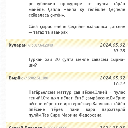
республикин прокуроре те пулса тăрăн
майĕпе. Çапла майпа ку тĕлĕшпе Çеçпĕле
«хăваласа çитĕн».
Сăвă çырас енĕпе Çеçпĕле «хăваласа çитсен»
— татах та аванрах.
Хуларан
2024.03.02
// 3017.64.2848
10:28
Туркай хӑй 20 ҫулта мӗнле сӑвӑсем ҫырнӑ-
ши?
Вырăк
2024.03.02
// 3982.51.1180
17:44
Патăрьелсем маттур çав вĕсем.Элкей - пулас
гений!.Станьял пĕлет ĕнтĕ çамрăксене.Емĕрне
вĕсене вĕрентсе ирттернĕскер.Карягина хăйĕн
ялĕсене тĕрев пани вара пархатарлă
пулăм.Тав Сире Марина Федоровна.