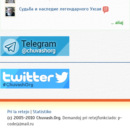
Судьба и наследие легендарного Ухсая
17
... aliaj
Pri la retejo
|
Statistiko
(c) 2005-2010 Chuvash.Org
. Demandoj pri retejfunkciado: p-
code(a)mail.ru