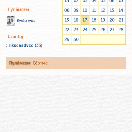
01
02
03
04
05
06
07
Пулăмсем
08
09
10
11
12
13
14
15
16
17
18
19
20
21
Пулăм хуш...
22
23
24
25
26
27
28
Uzantoj
29
30
:
rikscasdvcc
(35)
Пулăмсем
:
Çĕртме