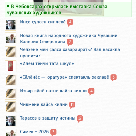
￭
В Чебоксарах открылась выставка Союза
чувашских художников
Инҫе ҫулсен сиплевӗ
4
Новая книга народного художника Чувашии
Валерия Северянина
2
Чӗлхене мӗн ҫӑлса хӑварайрать? Вӑл кӑсӑклӑ
пулни-и?
«Илем тӗнчи тата шкул»
«Ҫӑлӑнӑҫ — юратура» спектакль хаклавӗ
3
Изьяр кӳлӗ патне кайса килни
4
Чикмене кайса килни
11
Тарасов в защиту истины
17
Симек - 2026
3