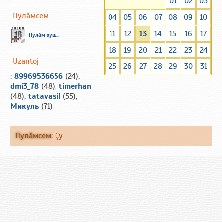
01
02
03
Пулăмсем
04
05
06
07
08
09
10
11
12
13
14
15
16
17
Пулăм хуш...
18
19
20
21
22
23
24
Uzantoj
25
26
27
28
29
30
31
:
89969536656
(24),
dmi3_78
(48),
timerhan
(48),
tatavasil
(55),
Микуль
(71)
Пулăмсем
:
Çу