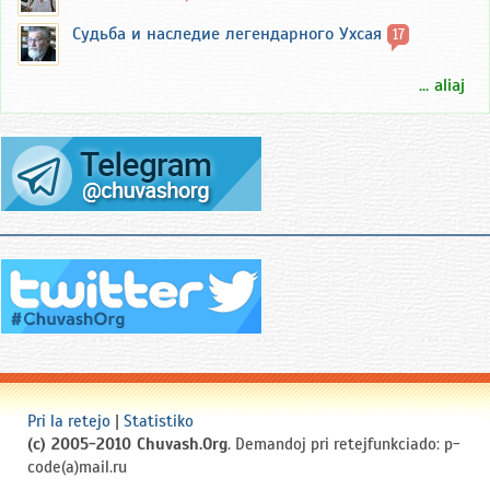
Судьба и наследие легендарного Ухсая
17
... aliaj
Pri la retejo
|
Statistiko
(c) 2005-2010 Chuvash.Org
. Demandoj pri retejfunkciado: p-
code(a)mail.ru