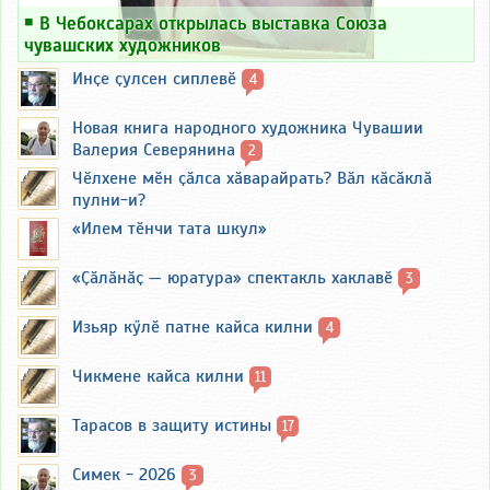
￭
В Чебоксарах открылась выставка Союза
чувашских художников
Инҫе ҫулсен сиплевӗ
4
Новая книга народного художника Чувашии
Валерия Северянина
2
Чӗлхене мӗн ҫӑлса хӑварайрать? Вӑл кӑсӑклӑ
пулни-и?
«Илем тӗнчи тата шкул»
«Ҫӑлӑнӑҫ — юратура» спектакль хаклавӗ
3
Изьяр кӳлӗ патне кайса килни
4
Чикмене кайса килни
11
Тарасов в защиту истины
17
Симек - 2026
3