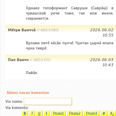
Однако топоформант Савруши (Саврăш) в
чувашской речи тоже, так или иначе,
сохраняется.
Мĕтри Ванччă
2026.06.02
// 4100.9.0870
10:35
Вулама питĕ кăсăк пулчĕ. Чунтан çырнă япала
чуна тиврĕ.
Пал Ванчч
2026.06.03
// 2827.2.5772
10:43
Лайăх.
Aldoni novan komenton
Via nomo:
Via komento:
B
T
U
T
Titolo1
Titolo2
Titolo3
#
X
2