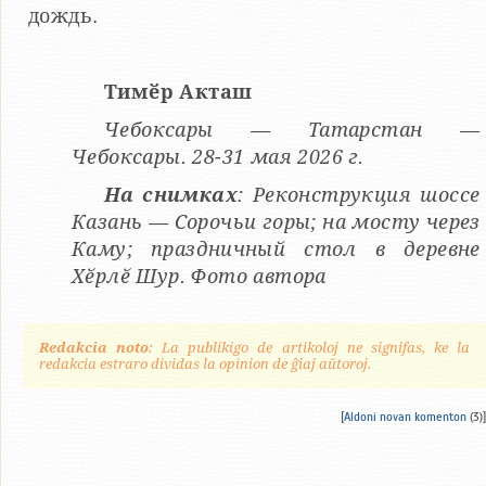
дождь.
Тимӗр Акташ
Чебоксары — Татарстан —
Чебоксары. 28-31 мая 2026 г.
На снимках
: Реконструкция шоссе
Казань — Сорочьи горы; на мосту через
Каму; праздничный стол в деревне
Хӗрлӗ Шур. Фото автора
Redakcia noto
: La publikigo de artikoloj ne signifas, ke la
redakcia estraro dividas la opinion de ĝiaj aŭtoroj.
[
Aldoni novan komenton
(3)]