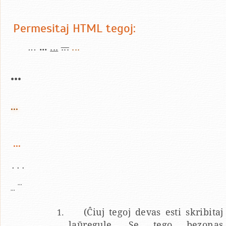
Permesitaj HTML tegoj:
...
...
...
...
...
...
...
...
...
...
...
(Ĉiuj tegoj devas esti skribitaj
laŭregule. Se tego bezonas