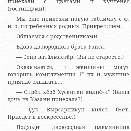
приехали с цветами и кучченес
(гостинцами).
Мы еще привезли новую табличку с ф.
и. о. погребенных родных. Прикрепляем.
Общаемся с родственниками.
Вдова двоюродного брата Раиса:
— Эсир ватӑлмастӑр. (Вы не стареете.)
Оказывается, и женшины могут
говорить комплименты. И их и мужчине
приятно слышать...
— Сирӗн хӗрӗ Хусантан килнӗ-и? (Ваша
дочь из Казани приехала?)
— Ҫук. Вырсарникун килет. (Нет.
Приедет в воскресенье.)
Подходит двоюродная племянница