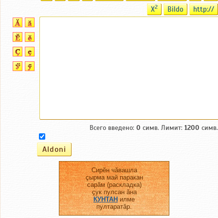
2
X
Bildo
http://
Всего введено:
0
симв. Лимит:
1200
симв.
Сирĕн чăвашла
çырма май паракан
сарăм (раскладка)
çук пулсан ăна
КУНТАН
илме
пултаратăр.