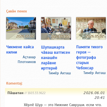
Çавăн пекех
2026.07.02
2026.05.02
2026.05.05
Чикмене кайса
Памяти тихого
Шупашкарта
килни
героя —
чӑваш ваттисен
Аçтахар
фотографа
канашӗн
Плотников
старых
ларӑвне
Чебоксар
ирттернӗ
Тимӗр Акташ
Тимӗр Акташ
Komentoj:
Пăшатан
2026.06.01
// 1603.33.9622
20:41
Хӗрлӗ Шур — это Нижние Савруши. если что.