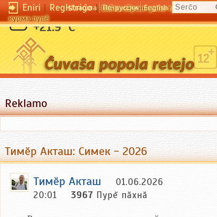
Eniri
|
Registriĝo
|
Чӑвашла
По-русски
English
Сайта кӗрсен унпа туллин усӑ
курма пулӗ
+21.9 °C
Reklamo
Тимӗр Акташ: Симек - 2026
Тимӗр Акташ
01.06.2026
20:01
3967
Пурĕ пăхнă