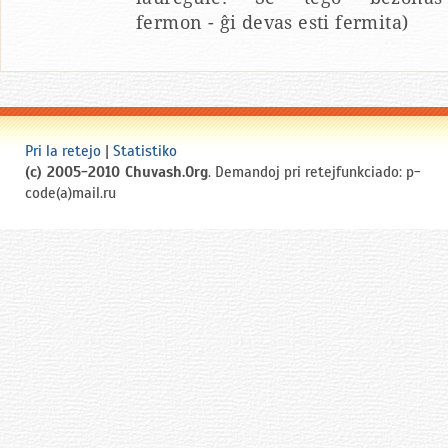
fermon - ĝi devas esti fermita)
Pri la retejo
|
Statistiko
(c) 2005-2010 Chuvash.Org
. Demandoj pri retejfunkciado: p-
code(a)mail.ru