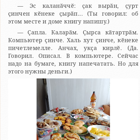
— Эс каланӑччӗ: ҫак вырӑн, ҫурт
ҫинчен кӗнеке ҫырӑп... (Ты говорил: об
этом месте и доме книгу напишу.)
— Ҫапла. Каларӑм. Ҫырса кӑтартрӑм.
Компьютер ҫинче. Халь хут ҫинче, кӗнеке
пичетлемелле. Анчах, укҫа кирлӗ. (Да.
Говорил. Описал. В компьютере. Сейчас
надо на бумаге, книгу напечатать. Но для
этого нужны деньги.)