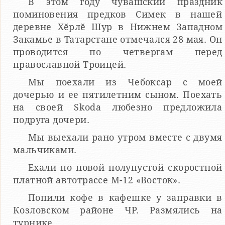
В этом году чувашский праздник
поминовения предков Симек в нашей
деревне Хӗрлӗ Шур в Нижнем Западном
Закамье в Татарстане отмечался 28 мая. Он
проводится по четвергам перед
православной Троицей.
Мы поехали из Чебоксар с моей
дочерью и ее пятилетним сыном. Поехать
на своей Skoda любезно предложила
подруга дочери.
Мы выехали рано утром вместе с двумя
мальчиками.
Ехали по новой полупустой скоростной
платной автотрассе М-12 «Восток».
Попили кофе в кафешке у заправки в
Козловском районе ЧР. Размялись на
турнике.