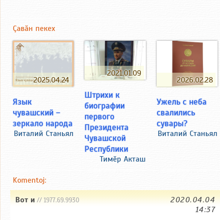
Çавăн пекех
2021.01.09
2025.04.24
2026.02.28
Штрихи к
Язык
Ужель с неба
биографии
чувашский –
свалились
первого
зеркало народа
сувары?
Президента
Виталий Станьял
Виталий Станьял
Чувашской
Республики
Тимӗр Акташ
Komentoj:
Вот и
2020.04.04
// 1977.69.9930
14:37