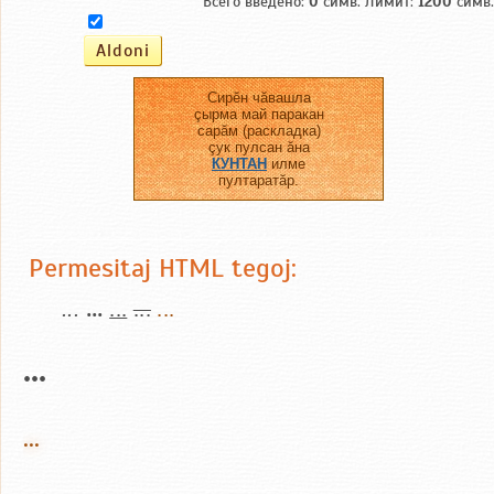
Всего введено:
0
симв. Лимит:
1200
симв.
Сирĕн чăвашла
çырма май паракан
сарăм (раскладка)
çук пулсан ăна
КУНТАН
илме
пултаратăр.
Permesitaj HTML tegoj:
...
...
...
...
...
...
...