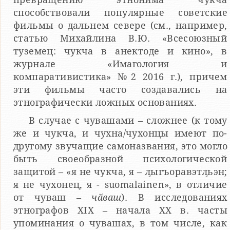
способствовали популярные советские
фильмы о дальнем севере (см., например,
статью Михайлина В.Ю. «Всесоюзный
туземец: чукча в анектоде и кино», в
журнале «Имагология и
компаративистика» №2 2016 г.), причем
эти фильмы часто создавались на
этнографически ложных основаниях.
В случае с чувашами – сложнее (к тому
же и чукча, и чухна/чухонцы имеют по-
другому звучащие самоназвания, это могло
быть своеобразной психологической
защитой – «я не чукча, я – ԓыгъоравэтԓьэн;
я не чухонец, я - suomalainen», в отличие
от чуваш –
чӑваш
). В исследованиях
этнографов XIX – начала ХХ в. часты
упоминания о чувашах, в том числе, как