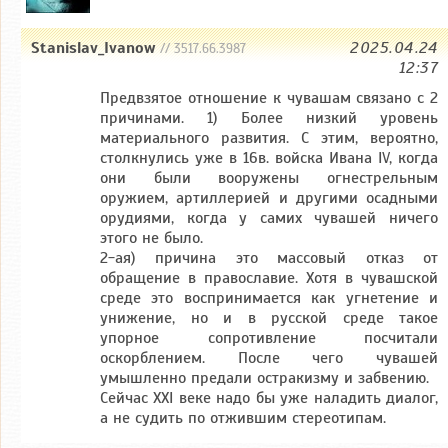
Stanislav_Ivanow
2025.04.24
// 3517.66.3987
12:37
Предвзятое отношение к чувашам связано с 2
причинами. 1) Более низкий уровень
материального развития. С этим, вероятно,
столкнулись уже в 16в. войска Ивана IV, когда
они были вооружены огнестрельным
оружием, артиллерией и другими осадными
орудиями, когда у самих чувашей ничего
этого не было.
2-ая) причина это массовый отказ от
обращение в православие. Хотя в чувашской
среде это воспринимается как угнетение и
унижение, но и в русской среде такое
упорное сопротивление посчитали
оскорблением. После чего чувашей
умышленно предали остракизму и забвению.
Сейчас XXI веке надо бы уже наладить диалог,
а не судить по отжившим стереотипам.