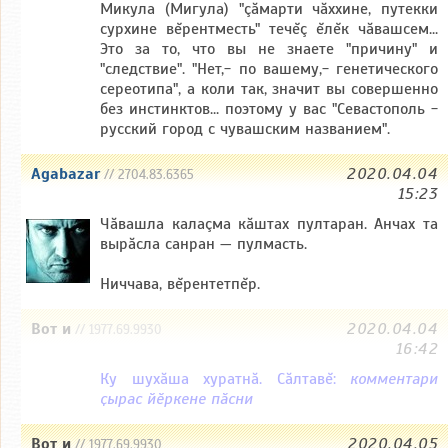
Микула (Мигула) "çăмарти чăххине, путекки
сурхине вĕрентместь" течĕç ĕлĕк чăвашсем...
Это за то, что вы не знаете "причину" и
"следствие". "Нет,- по вашему,- генетического
сереотипа", а коли так, значит вы совершенно
без инстинктов... поэтому у вас "Севастополь -
русский город с чувашским названием".
Agabazar
2020.04.04
// 2704.83.6365
15:23
Чăвашла калаçма кăштах пултаран. Анчах та
вырăсла санран — пулмасть.
Ниччава, вĕрентетпĕр.
Вот и
2020.04.04
// 1977.69.9930
16:42
Ку шухăша хуратнă. Сăлтавĕ:
комментари
ҫырас йӗркене пӑсни
Вот и
2020.04.05
// 1977.69.9930