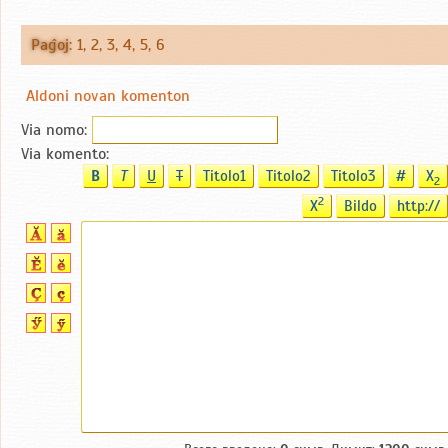
Paĝoj
:
1
,
2
,
3
,
4
,
5
,
6
Aldoni novan komenton
Via nomo:
Via komento:
B
T
U
T
Titolo1
Titolo2
Titolo3
#
X
2
2
X
Bildo
http://