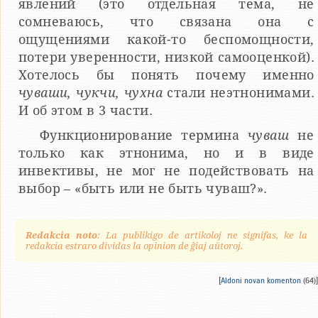
явлений (это отдельная тема, не
сомневаюсь, что связана она с
ощущениями какой-то беспомощности,
потери уверенности, низкой самооценкой).
Хотелось бы понять почему именно
чуваши, чукчи, чухна
стали неэтнонимами.
И об этом в 3 части.
Функционирование термина
чуваш
не
только как этнонима, но и в виде
инвективы, не мог не подействовать на
выбор – «быть или не быть чуваш?».
Redakcia noto
: La publikigo de artikoloj ne signifas, ke la
redakcia estraro dividas la opinion de ĝiaj aŭtoroj.
[
Aldoni novan komenton
(64)]