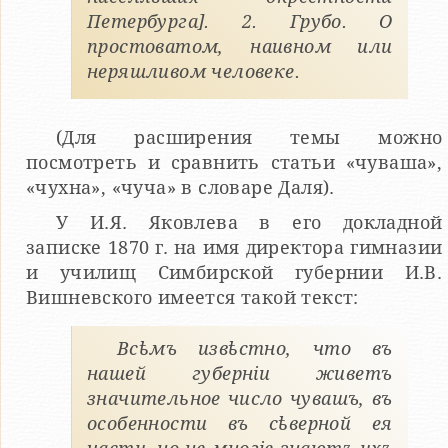
Петербурга]. 2. Грубо. О
простоватом, наивном или
неряшливом человеке.
(Для расширения темы можно
посмотреть и сравнить статьи «чуваша»,
«чухна», «чуча» в словаре Даля).
У И.Я. Яковлева в его докладной
записке 1870 г. на имя директора гимназии
и училищ Симбирской губернии И.В.
Вишневского имеется такой текст:
Всѣмъ извѣстно, что въ
нашей губерніи живетъ
значительное число чувашъ, въ
особенности въ сѣверной ея