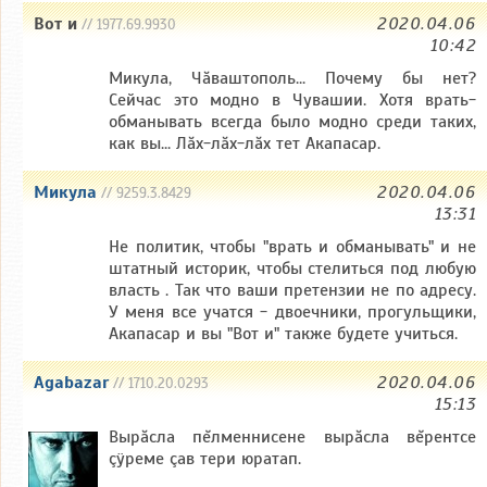
Вот и
2020.04.06
// 1977.69.9930
10:42
Микула, Чăваштополь... Почему бы нет?
Сейчас это модно в Чувашии. Хотя врать-
обманывать всегда было модно среди таких,
как вы... Лăх-лăх-лăх тет Акапасар.
Микула
2020.04.06
// 9259.3.8429
13:31
Не политик, чтобы "врать и обманывать" и не
штатный историк, чтобы стелиться под любую
власть . Так что ваши претензии не по адресу.
У меня все учатся - двоечники, прогульщики,
Акапасар и вы "Вот и" также будете учиться.
Agabazar
2020.04.06
// 1710.20.0293
15:13
Вырăсла пĕлменнисене вырăсла вĕрентсе
çÿреме çав тери юратап.