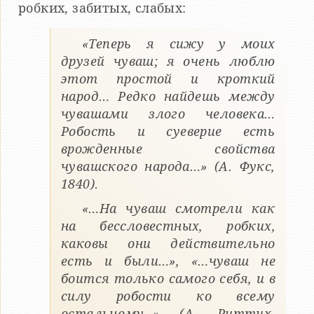
робких, забитых, слабых:
«Теперь я сижу у моих
друзей чуваш; я очень люблю
этот простой и кроткий
народ… Редко найдешь между
чувашами злого человека…
Робость и суеверие есть
врожденные свойства
чувашского народа…» (А. Фукс,
1840).
«…На чуваш смотрели как
на бессловестных, робких,
каковы они действительно
есть и были…», «…чуваш не
боится только самого себя, и в
силу робости ко всему
остальному…» (А. Риттих,