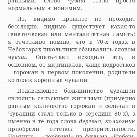
равными. Слово
чуваш
стало просто
нормальным этнонимим.
Но, видимо прошлое не проходит
бесследно, видимо существует какая-то
генетическая или менталитетная память:
я отчетливо помню, что в 70-х годах в
Чебоксарах школьники обзывались словом
чуваш
. Опять-таки исходило это, в
основном, от маргиналов, чаще подростков
– горожан в первом поколении, родители
которых коренные чуваши.
Подавляющее большинство чувашей
являлись сельскими жителями (примерно
равным количество горожан и сельчан в
Чувашии стало только в середине 80-х), а
именно в те года слова
деревня, колхозник
приобрели оттенок презрительности.
Помните – «дерёвня!» из фильма «Любовь