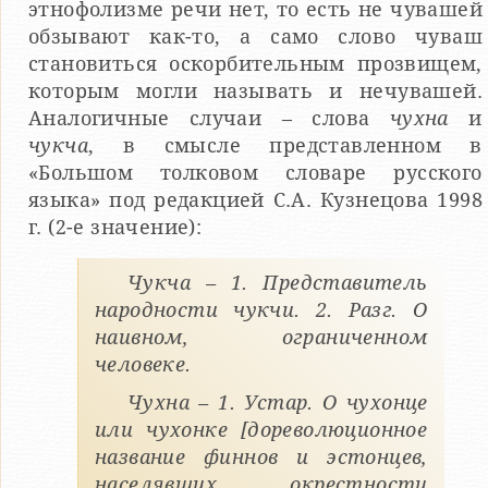
этнофолизме речи нет, то есть не чувашей
обзывают как-то, а само слово чуваш
становиться оскорбительным прозвищем,
которым могли называть и нечувашей.
Аналогичные случаи – слова
чухна
и
чукча
, в смысле представленном в
«Большом толковом словаре русского
языка» под редакцией С.А. Кузнецова 1998
г. (2-е значение):
Чукча – 1. Представитель
народности чукчи. 2. Разг. О
наивном, ограниченном
человеке.
Чухна – 1. Устар. О чухонце
или чухонке [дореволюционное
название финнов и эстонцев,
населявших окрестности