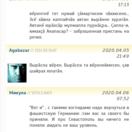
17:13
вĕрентнĕ тет нумай çăмартисем чăххисене...
Эсĕ хăвна каппайчăк автан вырăнне хуратăн.
Автанĕ юрăхсăр мулмалла пурнăçра... Çапла-и,
юмахçă Акапасар? - заброшенная пристань на
речке.
Agabazar
2020.04.05
// 2132.93.3047
21:49
Вырăсла вĕрен. Вырăсла та вĕренеймесен, çав
шайрах юлатăн.
Микула
2020.04.06
// 9259.3.8429
07:32
"Вот и" , с такими взглядами надо вернуться в
фашистскую Германию ,там вас за своего бы
приняли. И про Севастополь вы ничего не
поняли ,видать не ваш уровень,