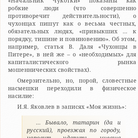
«Начальник Чукотки» показаны как
робкие люди (что совершенно
противоречит действительности), о
чухонцах пишут как о весьма честных,
обязательных людях, «привыкших … к
порядку, тишине и повиновению». Об этом,
например, статья В. Даля «Чухонцы в
Питере», в ней же – о «необходимых» для
капиталистического рынка
мошеннических свойствах).
Омерзительно, но, порой, словестные
насмешки переходили в физическое
насилие:
И.Я. Яковлев в записях «Моя жизнь»:
… Бывало, татарин (да и
русский), проезжая по городу,
норовит ударить чуваша