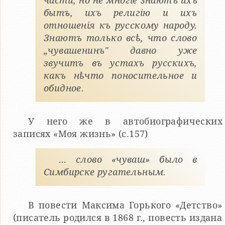
части, но не многіе знаютъ ихъ
бытъ, ихъ религію и ихъ
отношенія къ русскому народу.
Знаютъ только всѣ, что слово
„чувашенинъ" давно уже
звучитъ въ устахъ русскихъ,
какъ нѣчто поносительное и
обидное.
У него же в автобиографических
записях «Моя жизнь» (с.157)
… слово «чуваш» было в
Симбирске ругательным.
В повести Максима Горького «Детство»
(писатель родился в 1868 г., повесть издана