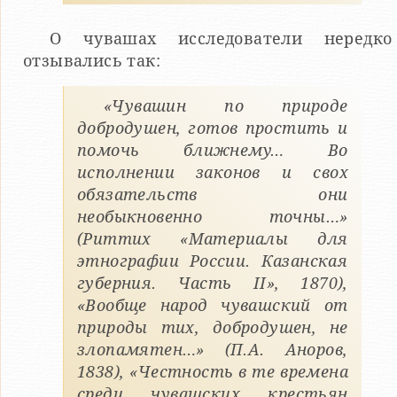
О чувашах исследователи нередко
отзывались так:
«Чувашин по природе
добродушен, готов простить и
помочь ближнему… Во
исполнении законов и свох
обязательств они
необыкновенно точны…»
(Риттих «Материалы для
этнографии России. Казанская
губерния. Часть II», 1870),
«Вообще народ чувашский от
природы тих, добродушен, не
злопамятен…» (П.А. Аноров,
1838), «Честность в те времена
среди чувашских крестьян