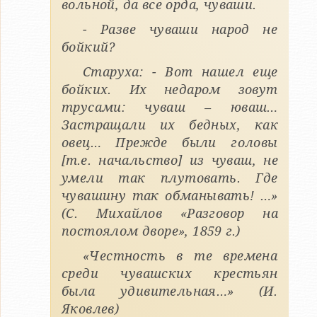
вольной, да все орда, чуваши.
- Разве чуваши народ не
бойкий?
Старуха: - Вот нашел еще
бойких. Их недаром зовут
трусами: чуваш – юваш…
Застращали их бедных, как
овец… Прежде были головы
[т.е. начальство] из чуваш, не
умели так плутовать. Где
чувашину так обманывать! …»
(С. Михайлов «Разговор на
постоялом дворе», 1859 г.)
«Честность в те времена
среди чувашских крестьян
была удивительная…» (И.
Яковлев)