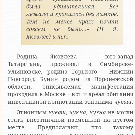
была удивительная. Все
лежало и хранилось без замков.
Тем не менее краж почти
совсем не было…» (И. Я.
Яковлев) и т.п.
Родина Яковлева – юго-запад
Татарстана, проживал в Симбирске-
Ульяновске, родина Горького – Нижний
Новгород, Бунин родом из Воронежской
области, описываемая манифестация
проходила в Москве – вот и ареал обитания
инвективной коннотации этнонима
чуваш
.
Этнонимы
чуваш, чукча, чухна
не могли
стать внеэтничной насмешкой на пустом
месте. Предполагают, что такому
превращению этнонима чукча