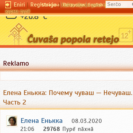
Eniri
|
Registriĝo
|
Чӑвашла
По-русски
English
Сайта кӗрсен унпа туллин усӑ
курма пулӗ
+26.8 °C
Reklamo
Елена Енькка: Почему чуваш — Нечуваш.
Часть 2
Елена Енькка
08.03.2020
21:06
29768
Пурĕ пăхнă