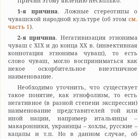
Причин этому явлению несколько:
1-я причина
. Ложные стереотипы о
чувашской народной культуре (об этом
см.
часть 1
).
2-я причина
. Негативизация этнонима
чуваш с XIX и до конца ХХ в. (инвективная
коннотация этнонима чуваш), то есть
слово чуваш, могло восприниматься как
некое оскорбительное внеэтничное
наименование.
Необходимо уточнить, что существует
такое понятие, как этнофолизм, то есть
негативное (в разной степени экспрессии)
наименование представителей той или
иной нации, например итальянцы –
макаронники, украинцы – хохлы, русские –
кацапы и т.п. Но в данном случае, об