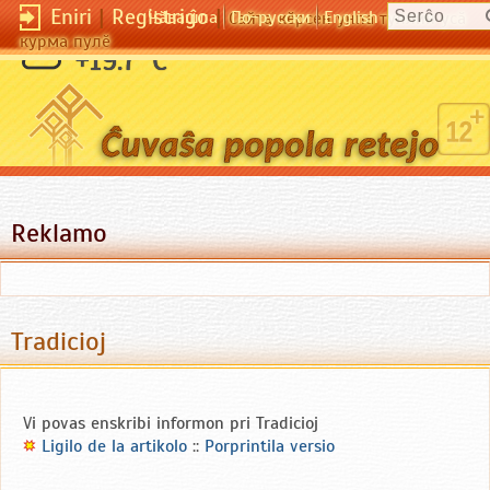
Eniri
|
Registriĝo
|
Чӑвашла
По-русски
English
Сайта кӗрсен унпа туллин усӑ
курма пулӗ
+19.7 °C
Reklamo
Tradicioj
Vi povas enskribi informon pri Tradicioj
Ligilo de la artikolo
::
Porprintila versio