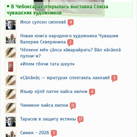
￭
В Чебоксарах открылась выставка Союза
чувашских художников
Инҫе ҫулсен сиплевӗ
4
Новая книга народного художника Чувашии
Валерия Северянина
2
Чӗлхене мӗн ҫӑлса хӑварайрать? Вӑл кӑсӑклӑ
пулни-и?
«Илем тӗнчи тата шкул»
«Ҫӑлӑнӑҫ — юратура» спектакль хаклавӗ
3
Изьяр кӳлӗ патне кайса килни
4
Чикмене кайса килни
11
Тарасов в защиту истины
17
Симек - 2026
3