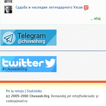
Судьба и наследие легендарного Ухсая
17
... aliaj
Pri la retejo
|
Statistiko
(c) 2005-2010 Chuvash.Org
. Demandoj pri retejfunkciado: p-
code(a)mail.ru