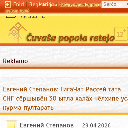
Eniri
|
Registriĝo
|
Чӑвашла
По-русски
English
Сайта кӗрсен унпа туллин усӑ
курма пулӗ
+25.8 °C
Reklamo
Евгений Степанов: ГигаЧат Раҫҫей тата
СНГ ҫӗршывӗн 30 ытла халӑх чӗлхипе ус
курма пултарать
Евгений Степанов
29.04.2026