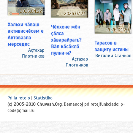
2026.04.22
2026.07.23
Хальхи чӑваш
Чӗлхене мӗн
2026.04.20
активисчӗсем е
ҫӑлса
Автовазпа
хӑварайрать?
Тарасов в
мерседес
Вӑл кӑсӑклӑ
защиту истины
Аçтахар
пулни-и?
Виталий Станьял
Плотников
Аçтахар
Плотников
Pri la retejo
|
Statistiko
(c) 2005-2010 Chuvash.Org
. Demandoj pri retejfunkciado: p-
code(a)mail.ru