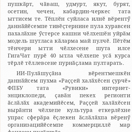
пушкӑрт, чӑваш, удмурт, якут, бурят,
осетин, чечен, кабардин-черкес тата
ыттисем те. Тӗплӗн суйласа илнӗ вӗрентӳ
даннӑйӗсемпе тивӗҫтернине пула хуравсен
пахалӑхне ӳстерсе кашни чӗлхешӗн уйрӑм
модель шутласа кӑларма май пулчӗ. Пӗтӗм
тӗнчери ытти чӗлхесене шута илсе
ГигаЧат пурӗ 40 ытла чӗлхепе усӑ курса
тӗрлӗ тӗллевсене пурнӑҫлама пултарать.
ИИ-Пулӑшуҫӑна вӗрентмешкӗн
даннӑйсем пухма «Раҫҫей халӑхӗсен ҫурчӗ»
ФПБУ тата «Рувики» интернет-
энциклопеди, ҫавӑн пекех регионти
ӑслӑлӑх академийӗсем, Раҫҫей халӑхӗсен
вырӑнти чӗлхепе культура еткерлӗхне
упрас сферӑра ӗҫлекен ӑслӑлӑхпа вӗренӳ
организацийӗсемпе коммерциллӗ мар