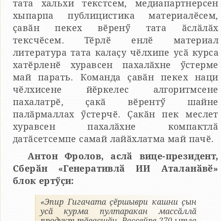
тата хальхи текстсем, медиапартнерсен
хыпарпа публицистика материалӗсем,
ҫавӑн пекех вӗренӳ тата ӑслӑлӑх
тексчӗсем. Тӗрлӗ енлӗ материал
литература тата калаҫу чӗлхипе усӑ курса
хатӗрленӗ хуравсен пахалӑхне ӳстерме
май парать. Команда ҫавӑн пекех наци
чӗлхисене йӗркелес алгоритмсене
пахалатрӗ, ҫакӑ вӗрентӳ шайне
палӑрмаллах ӳстерчӗ. Ҫакӑн пек меслет
хуравсен пахалӑхне компактлӑ
датӑсетсемпе самай лайӑхлатма май пачӗ.
Антон Фролов, аслӑ вице-президент,
Сберӑн «Генеративлӑ ИИ Аталанӑвӗ»
блок ертӳҫи:
«Эпир Гигачата ҫӗршыври кашни ҫын
усӑ курма пултаракан массӑллӑ
продукт тӑвасшӑн. Раҫҫейре 270 ытла