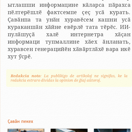
ытлашши информацине кӑларса пӑрахса
пӗлтерӗшлӗ фактсемпе ҫеҫ усӑ курать.
Ҫавӑнпа та унӑн хуравӗсем кашни усӑ
кураканшӑн хӑйне евӗрлӗ тата тӗрӗс. ИИ-
пулӑшуҫӑ халӗ интернетра хӑҫан
информаци тупмаллине хӑех ӑнланать,
хуравсен генерацийӗн хӑвӑртлӑхӗ вара икӗ
хут ӳсрӗ.
Redakcia noto
: La publikigo de artikoloj ne signifas, ke la
redakcia estraro dividas la opinion de ĝiaj aŭtoroj.
Çавăн пекех