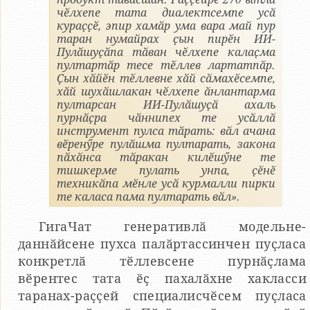
чӗлхепе тата диалектсемпе усӑ
кураҫҫӗ, эпир хамӑр ума вара май пур
таран нумайрах ҫын пирӗн ИИ-
Пулӑшуҫӑпа тӑван чӗлхепе калаҫма
пултартӑр тесе тӗллев лартатпӑр.
Ҫын хӑйӗн тӗллевне хӑй сӑмахӗсемпе,
хӑй шухӑшлакан чӗлхепе ӑнлантарма
пултарсан ИИ-Пулӑшуҫӑ ахаль
пурнӑҫра чӑннипех те усӑллӑ
инструмент пулса тӑрать: вӑл ачана
вӗренӳре пулӑшма пултарать, закона
пӑхӑнса тӑракан килӗшӳне те
тишкерме пулать унпа, ҫӗнӗ
техникӑпа мӗнле усӑ курмалли пирки
те каласа пама пултарать вӑл».
ГигаЧат генеративлӑ модельне-
даннӑйсене пухса палӑртассинчен пуҫласа
конкретлӑ тӗллевсене пурнӑҫлама
вӗрентес тата ӗҫ пахалӑхне хакласси
таранах-раҫҫей специалисчӗсем пуҫласа