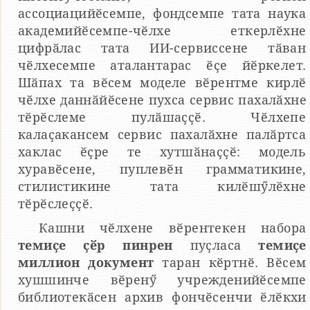
ассоциацийӗсемпе, фондсемпе тата наука
академийӗсемпе-чӗлхе еткерлӗхне
цифрӑлас тата ИИ-сервиссене тӑван
чӗлхесемпе аталантарас ӗҫе йӗркелет.
Шӑпах та вӗсем моделе вӗрентме кирлӗ
чӗлхе даннӑйӗсене пухса сервис пахалӑхне
тӗрӗслеме пулӑшаҫҫӗ. Чӗлхепе
калаҫакансем сервис пахалӑхне палӑртса
хаклас ӗҫре те хутшӑнаҫҫӗ: модель
хуравӗсене, пуплевӗн грамматикине,
стилистикине тата килӗшӳлӗхне
тӗрӗслеҫҫӗ.
Кашни чӗлхене вӗрентекен набора
темиҫе ҫӗр пинрен
пуҫласа
темиҫе
миллион документ
таран кӗртнӗ. Вӗсем
хушшинче вӗренӳ учрежденийӗсемпе
библиотекӑсен архив фончӗсенчи ӗлӗкхи