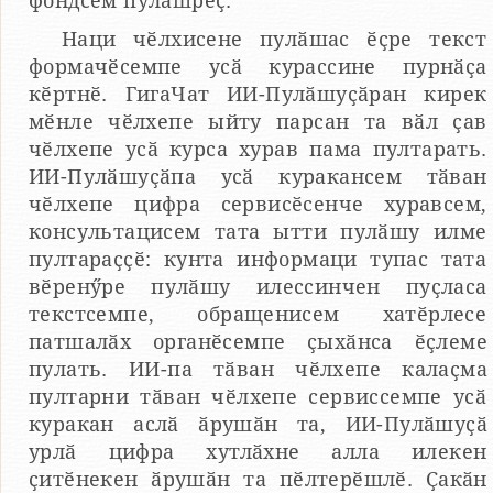
фондсем пулӑшрӗҫ.
Наци чӗлхисене пулӑшас ӗҫре текст
формачӗсемпе усӑ курассине пурнӑҫа
кӗртнӗ. ГигаЧат ИИ-Пулӑшуҫӑран кирек
мӗнле чӗлхепе ыйту парсан та вӑл ҫав
чӗлхепе усӑ курса хурав пама пултарать.
ИИ-Пулӑшуҫӑпа усӑ куракансем тӑван
чӗлхепе цифра сервисӗсенче хуравсем,
консультацисем тата ытти пулӑшу илме
пултараҫҫӗ: кунта информаци тупас тата
вӗренӳре пулӑшу илессинчен пуҫласа
текстсемпе, обращенисем хатӗрлесе
патшалӑх органӗсемпе ҫыхӑнса ӗҫлеме
пулать. ИИ-па тӑван чӗлхепе калаҫма
пултарни тӑван чӗлхепе сервиссемпе усӑ
куракан аслӑ ӑрушӑн та, ИИ-Пулӑшуҫӑ
урлӑ цифра хутлӑхне алла илекен
ҫитӗнекен ӑрушӑн та пӗлтерӗшлӗ. Ҫакӑн