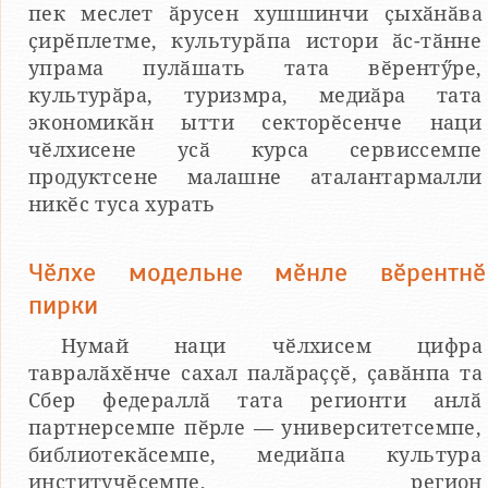
пек меслет ӑрусен хушшинчи ҫыхӑнӑва
ҫирӗплетме, культурӑпа истори ӑс-тӑнне
упрама пулӑшать тата вӗрентӳре,
культурӑра, туризмра, медиӑра тата
экономикӑн ытти секторӗсенче наци
чӗлхисене усӑ курса сервиссемпе
продуктсене малашне аталантармалли
никӗс туса хурать
Чӗлхе модельне мӗнле вӗрентнӗ
пирки
Нумай наци чӗлхисем цифра
тавралӑхӗнче сахал палӑраҫҫӗ, ҫавӑнпа та
Сбер федераллӑ тата регионти анлӑ
партнерсемпе пӗрле — университетсемпе,
библиотекӑсемпе, медиӑпа культура
институчӗсемпе, регион