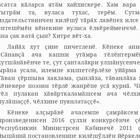
ӑсатса кӑларса ятӑм хайхискере. Хам вара
тытрӑм та, вуласа тухас, терӗм. Сутм
издательствинчен килӗшӳ тӑрӑх лавӗпех илсе 
ентешӗмӗн кӗнекине вуласа ӗлкӗрейменччӗ. 
ӑна ҫак ватӑ ҫын? Хитре вӗт-ха.
Лайӑх хут ҫине пичетленӗ. Кӗнеке анн
«Сӑнавҫӑ ача кашни утӑмра тӗлӗнтермӗ
хутшӑнӑвӗнче те, ҫут ҫанталӑкри улшӑнусенче
ырӑпа усала, илемпе килпетсӗрлӗхе уйӑрма 
Тӑван ҫӗршыва хаклама, ҫынлӑха, тӑванлӑха 
кӗнекере поэзин тӗрлӗ жанрӗпе усӑ курнӑ. 
тӗл пулакан хӑвӑрткаламӑшсем ача чӗлхи
пулӑшаҫҫӗ, чӗлхине пуянлатаҫҫӗ».
Кӗнеке алҫырӑвӗ ачасемпе ҫамрӑксе
произведенисен 2016 ҫулхи конкурсӗнче ҫ
Республикин Министрсен Кабинечӗ 2011 
йышӑннӑ постановленипе килӗшӳллӗн йӗркел