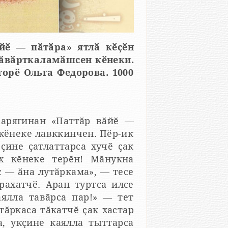
йӗ — пӑтӑра» ятлӑ кӗҫӗн
хӑвӑрткаламӑшсен кӗнеки.
торӗ Ольга Федорова. 1000
арягинан «Паттӑр вӑйӗ —
кӗнеке лавккинчен. Пӗр-ик
ҫине ҫатлаттарса хучӗ ҫак
х кӗнеке терӗн! Мӑнукна
с — ӑна лутӑркама», — тесе
рахатчӗ. Аран туртса илсе
аялла тавӑрса пар!» — тет
тӑркаса тӑкатчӗ ҫак хастар
а, укҫине каялла тыттарса