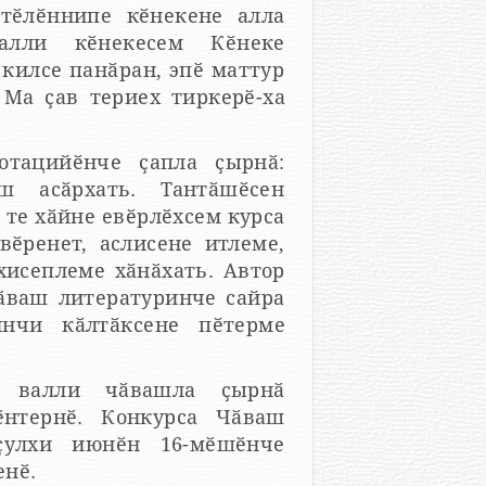
 тӗлӗннипе кӗнекене алла
алли кӗнекесем Кӗнеке
килсе панӑран, эпӗ маттур
Ма ҫав териех тиркерӗ-ха
отацийӗнче ҫапла ҫырнӑ:
ш асӑрхать. Тантӑшӗсен
 те хӑйне евӗрлӗхсем курса
вӗренет, аслисене итлеме,
хисеплеме хӑнӑхать. Автор
Чӑваш литературинче сайра
нчи кӑлтӑксене пӗтерме
м валли чӑвашла ҫырнӑ
ӗнтернӗ. Конкурса Чӑваш
ҫулхи июнӗн 16-мӗшӗнче
енӗ.