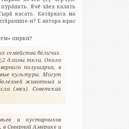
 пурӑнать. Ячӗ хӑех калать
Тырӑ касать. Катӑркаса ма
птӑранипе-и? Е автора юрас
сем» пирки?
х семейства беличих.
1|2 длины тела. Около
ерного полушария, в
овые культуры. Могут
болезней животных и
ла (мех). Советская
вьев и кустарников
, в Северной Америке и