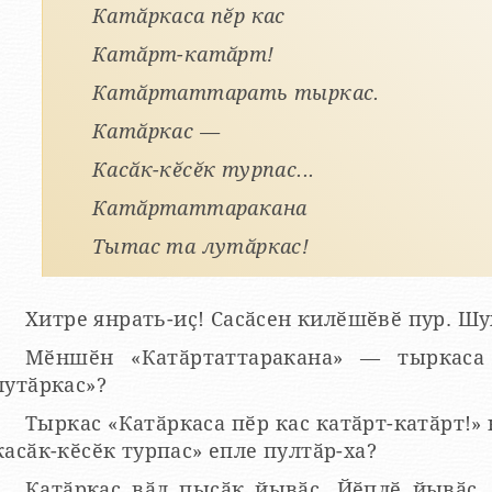
Катӑркаса пӗр кас
Катӑрт-катӑрт!
Катӑртаттарать тыркас.
Катӑркас —
Касӑк-кӗсӗк турпас...
Катӑртаттаракана
Тытас та лутӑркас!
Хитре янрать-иҫ! Сасӑсен килӗшӗвӗ пур. Ш
Мӗншӗн «Катӑртаттаракана» — тыркаса
лутӑркас»?
Тыркас «Катӑркаса пӗр кас катӑрт-катӑрт!»
касӑк-кӗсӗк турпас» епле пултӑр-ха?
Катӑркас вӑл пысӑк йывӑҫ. Йӗплӗ йывӑҫ.