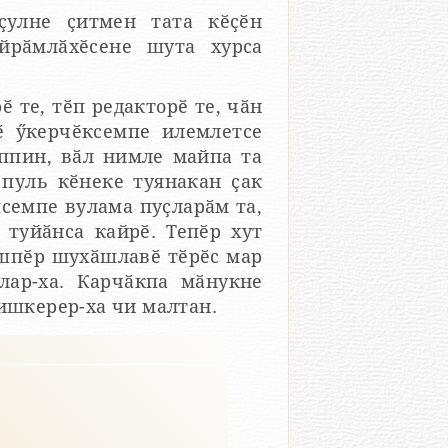
ҫулне ҫитмен тата кӗҫӗн
йрӑмлӑхӗсене шута хурса
ӗ те, тӗп редакторӗ те, чӑн
ҫӗ ӳкерчӗксемпе илемлетсе
Эппин, вӑл нимле майпа та
 пуль кӗнеке туянакан ҫак
семпе вулама пуҫларӑм та,
 туйӑнса кайрӗ. Тепӗр хут
ӑшпӗр шухӑшлавӗ тӗрӗс мар
улар-ха. Карчӑкпа мӑнукне
ишкерер-ха чи малтан.