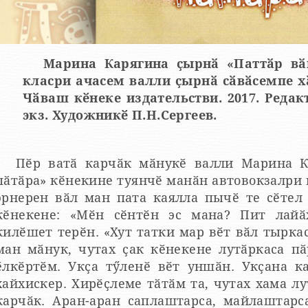
Марина Карягина ҫырнӑ «Паттӑр вӑ
класри ачасем валли ҫырнӑ сӑвӑсемпе 
Чӑваш кӗнеке издательстви. 2017. Редак
экз. Художникӗ П.Н.Сергеев.
Пӗр ватӑ карчӑк мӑнукӗ валли Марина К
пӑтӑра» кӗнекине туянчӗ манӑн автовокзалри 
эрнерен вӑл ман пата каялла пычӗ те сӗтел 
кӗнекене: «Мӗн сӗнтӗн эс мана? Пит лайӑ
килӗшет терӗн. «Хут татки мар вӗт вӑл тырка
ман мӑнук, чутах ҫак кӗнекене лутӑркаса пӑ
ӗлкӗртӗм. Укҫа тӳленӗ вӗт уншӑн. Укҫана к
хайхискер. Хирӗҫлеме тӑтӑм та, чутах хама лу
карчӑк. Аран-аран саплаштарса, майлаштарс