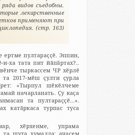
 ряда видов съедобны.
оторые лекарственные
ветков применяют при
иклопедия. (стр. 163)
 ертме пултараҫҫӗ. Эппин,
-и-ха тата пит йӑпӑртах?..
вӗнче тыркассем ЧР хӗрлӗ
 та 2017-мӗш ҫулти ҫурла
ерет: «Тырпул шӗкӗлчеме
амай начарланать. Ҫу каҫа
масан та пултараҫҫӗ...».
ах катӑркаса турпас туса
мар, хӗрхенме, упрама
 та шута хумалла: ачасем