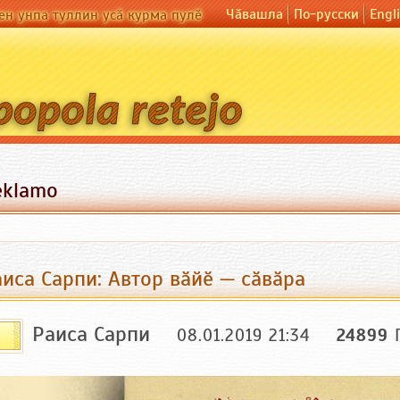
Чӑвашла
По-русски
Engl
ен унпа туллин усӑ курма пулӗ
eklamo
иса Сарпи: Автор вӑйӗ — сӑвӑра
Раиса Сарпи
08.01.2019 21:34
24899
П