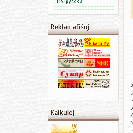
По-русски
Reklamafiŝoj
Kalkuloj