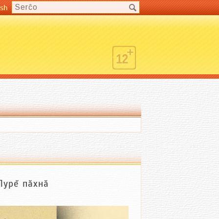
ish
урĕ пăхнă