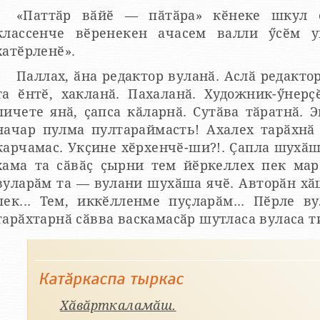
«Паттӑр вӑйӗ — пӑтӑра» кӗнеке шкул 
классенче вӗренекен ачасем валли ӳсӗм у
хатӗрленӗ».
Паллах, ӑна редактор вуланӑ. Аслӑ редактор
та ӗнтӗ, хакланӑ. Пахаланӑ. Художник-ӳнер
пичете янӑ, ҫапса кӑларнӑ. Сутӑва тӑратнӑ. 
начар пулма пултараймасть! Ахалех тарӑхнӑ
карчамас. Укҫине хӗрхенчӗ-ши?!. Ҫапла шухӑш
хама та сӑвӑҫ ҫырни тем йӗркеллех пек мар
вуларӑм та — вулани шухӑша ячӗ. Авторӑн х
пек... Тем, иккӗлленме пуҫларӑм... Пӗрле в
тарӑхтарнӑ сӑвва васкамасӑр шутласа вуласа т
Катӑркаспа тыркас
Хӑвӑрткаламӑш.