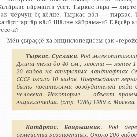
Катӑркас вӑрманта ӳсет. Тыркас вара — хирте
ҫак чӗрчун ӗҫ-хӗлне. Тыркас вӑл — тыркас. 
катӑрттартӑр вӑл? Шӑлне хӑйрама-и? Е ӗҫсӗр а
тесе-и?
Мӗн ҫыраҫҫӗ-ха энциклопедисем ҫак «герой
Тыркас. Суслики
. Род млекопитающи
Длина тела до 40 см., хвоста — менее 
20 видов на открытых ландшафтах Сев
СССР около 10 видов. Повреждают зерн
быть носителями возбудителей ряда 
человека. Некоторые — объект промыс
энциклопедия. (стр. 1286) 1989 г. Москва.
Катӑркас. Боярышник
. Род дере
семейства розоцветных. Около 200 видов