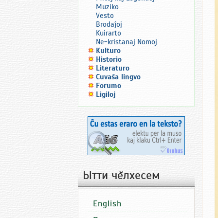
Muziko
Vesto
Brodaĵoj
Kuirarto
Ne-kristanaj Nomoj
Kulturo
Historio
Literaturo
Ĉuvaŝa lingvo
Forumo
Ligiloj
Ытти чĕлхесем
English