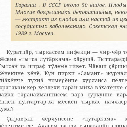
Евразии . В СССР около 50 видов. Плоды
Многие боярышники декоративные, нек
— экстракт из плодов или настой из ц
сосудистых заболеваниях. Советская энц
1989 г. Москва.
Куратпӑр, тыркассем инфекци — чир-чӗр те
вӗсене «тытса лутӑркама» хӑрушӑ. Тыттараҫҫӗ
Тытсан та штраф тӳлеме тивет. Чӑваш ҫӗршы
кӗнекине кӗнӗ. Кун пирки «Самант» журнал
уйӑхӗнче тухнӑ номерӗнче хурланса пӗлт
юратаканскер хӗллехи тарӑн ыйхӑ вӑхӑтӗнче с
лайӑх тӑранайманнисем вара ҫуркунне вӑран
Еплен пултартӑр-ха мӗскӗн тыркас наччаср
хума?
Ҫыравҫӑн чӗрчунсене «лутӑркама» 
вӗрентмелле. Ачасем валли ҫыраканӑн ҫакна