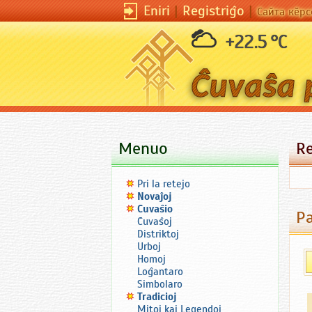
Eniri
|
Registriĝo
|
Сайта кӗрс
+22.5 °C
Menuo
R
Pri la retejo
Novaĵoj
Ĉuvaŝio
Ра
Ĉuvaŝoj
Distriktoj
Urboj
Homoj
Loĝantaro
Simbolaro
Tradicioj
Mitoj kaj Legendoj