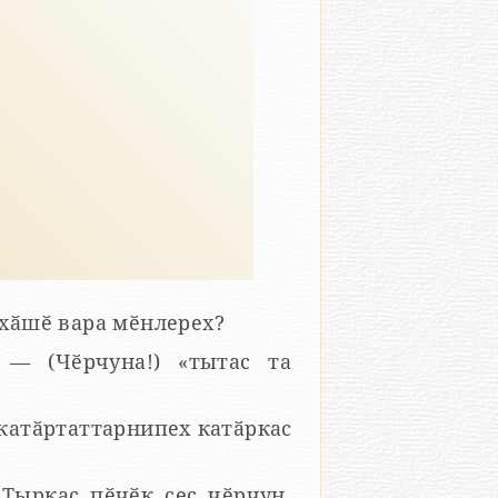
ухӑшӗ вара мӗнлерех?
 — (Чӗрчуна!) «тытас та
 катӑртаттарнипех катӑркас
 Тыркас пӗчӗк ҫеҫ чӗрчун.