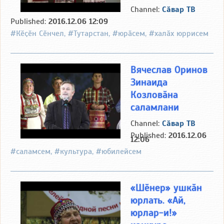
Channel:
Сӑвар ТВ
Published:
2016.12.06 12:09
#Кӗҫӗн Сӗнчел, #Тутарстан, #юрӑсем, #халӑх юррисем
Вячеслав Оринов
Зинаида
Козловӑна
саламлани
Channel:
Сӑвар ТВ
Published:
2016.12.06
12:06
#саламсем, #культура, #юбилейсем
«Шӗнер» ушкӑн
юрлать. «Ай,
юрлар-и!»