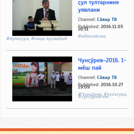
ҫул тултарнине
уявлани
Channel:
Сӑвар ТВ
Published:
2016.11.03
16:31
#юбилейсем,
#культура, #наци вулавӑшӗ
Чунҫӳрев–2016. 1-
мӗш пай
Channel:
Сӑвар ТВ
Published:
2016.10.27
19:09
#Чунҫӳрев, #культура,
#ҫулҫӳревсем