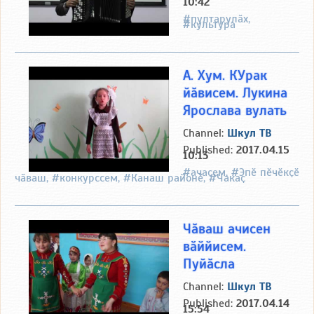
10:42
#пултарулӑх,
#культура
А. Хум. КУрак
йӑвисем. Лукина
Ярослава вулать
Channel:
Шкул ТВ
Published:
2017.04.15
10:13
#ачасем, #Эпӗ пӗчӗкҫӗ
чӑваш, #конкурссем, #Канаш районӗ, #Чакаҫ
Чӑваш ачисен
вӑййисем.
Пуйӑсла
Channel:
Шкул ТВ
Published:
2017.04.14
15:54