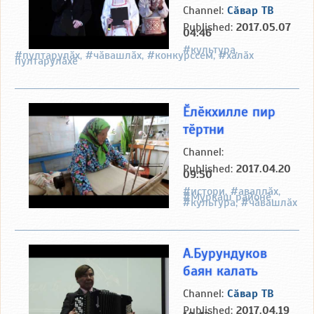
Channel:
Сӑвар ТВ
Published:
2017.05.07
04:46
#культура,
#пултарулӑх, #чӑвашлӑх, #конкурссем, #халӑх
пултарулӑхӗ
Ӗлӗкхилле пир
тӗртни
Channel:
Published:
2017.04.20
09:50
#истори, #аваллӑх,
#Муркаш районӗ,
#культура, #чӑвашлӑх
А.Бурундуков
баян калать
Channel:
Сӑвар ТВ
Published:
2017.04.19