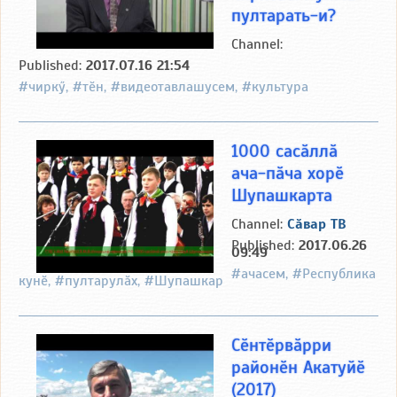
пултарать-и?
Channel:
Published:
2017.07.16 21:54
#чиркӳ, #тӗн, #видеотавлашусем, #культура
1000 сасӑллӑ
ача-пӑча хорӗ
Шупашкарта
Channel:
Сӑвар ТВ
Published:
2017.06.26
09:49
#ачасем, #Республика
кунӗ, #пултарулӑх, #Шупашкар
Сӗнтӗрвӑрри
районӗн Акатуйӗ
(2017)