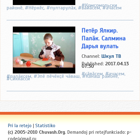
#Комсомольски
районӗ, #Нӗркӗҫ, #пултарулӑх, #вӑйӑсем, #ачасем
Петӗр Ялкир.
Палӑк. Салмина
Дарья вулать
Channel:
Шкул ТВ
Published:
2017.04.13
07:30
#сӑвӑсем, #ачасем,
#палӑксем, #Эпӗ пӗчӗкҫӗ чӑваш, #Канаш районӗ,
#Сиккасси
Pri la retejo
|
Statistiko
(c) 2005-2010 Chuvash.Org
. Demandoj pri retejfunkciado: p-
code(a)mail.ru