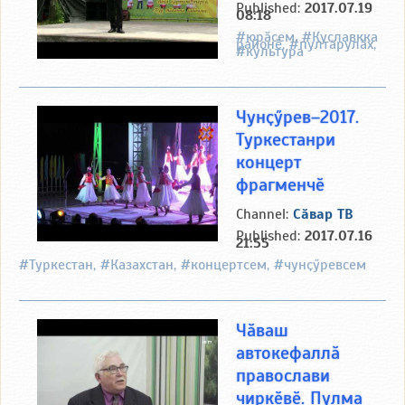
Published:
2017.07.19
08:18
#юрӑсем, #Куславкка
районӗ, #пултарулӑх,
#культура
Чунҫӳрев–2017.
Туркестанри
концерт
фрагменчӗ
Channel:
Сӑвар ТВ
Published:
2017.07.16
21:55
#Туркестан, #Казахстан, #концертсем, #чунҫӳревсем
Чӑваш
автокефаллӑ
православи
чиркӗвӗ. Пулма