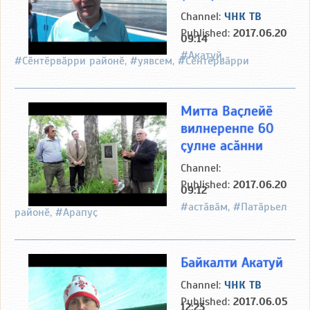
Channel:
ЧНК ТВ
Published:
2017.06.20
09:14
#Акатуй,
#Сӗнтӗрвӑрри районӗ, #уявсем, #Сӗнтӗрвӑрри
Митта Ваҫлейӗ
вилнеренпе 60
ҫулне асӑнни
Channel:
Published:
2017.06.20
09:12
#астӑвӑм, #Патӑрьел
районӗ, #Арапуҫ
Байкалти Акатуй
Channel:
ЧНК ТВ
Published:
2017.06.05
12:23