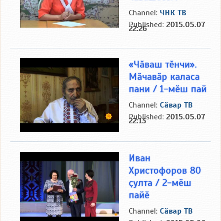
Channel:
ЧНК ТВ
Published:
2015.05.07
22:26
«Чӑваш тӗнчи».
Мӑчавӑр каласа
пани / 1-мӗш пай
Channel:
Сӑвар ТВ
Published:
2015.05.07
22:13
Иван
Христофоров 80
ҫулта / 2-мӗш
пайӗ
Channel:
Сӑвар ТВ