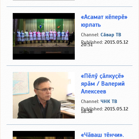
«Асамат кӗперӗ»
юрлать
Channel:
Сӑвар ТВ
Published:
2015.05.12
20:51
«Пӗлӳ ҫӑлкуҫӗ»
ярӑм / Валерий
Алексеев
Channel:
ЧНК ТВ
Published:
2015.05.12
18:38
«Чӑваш тӗнчи».