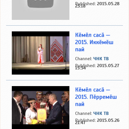
Published:
2015.05.28
23:18
Кӗмӗл сасӑ —
2015. Иккӗмӗш
пай
Channel:
ЧНК ТВ
Published:
2015.05.27
15:34
Кӗмӗл сасӑ —
2015. Пӗрремӗш
пай
Channel:
ЧНК ТВ
Published:
2015.05.26
21:47