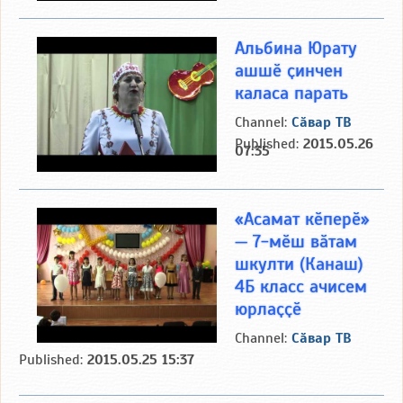
Альбина Юрату
ашшӗ ҫинчен
каласа парать
Channel:
Сӑвар ТВ
Published:
2015.05.26
07:35
«Асамат кӗперӗ»
— 7-мӗш вӑтам
шкулти (Канаш)
4Б класс ачисем
юрлаҫҫӗ
Channel:
Сӑвар ТВ
Published:
2015.05.25 15:37