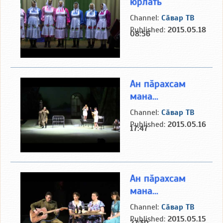
юрлать
Channel:
Сӑвар ТВ
Published:
2015.05.18
08:56
Ан пӑрахсам
мана...
Channel:
Сӑвар ТВ
Published:
2015.05.16
17:47
Ан пӑрахсам
мана...
Channel:
Сӑвар ТВ
Published:
2015.05.15