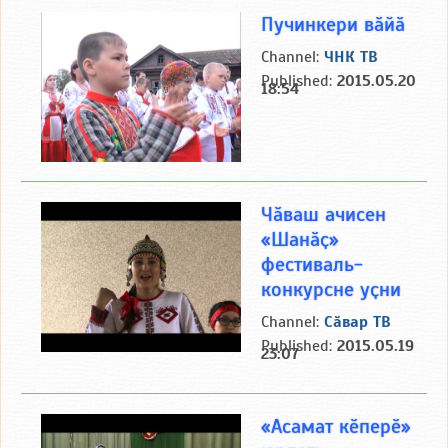
Пучинкери вӑйӑ
Channel:
ЧНК ТВ
Published:
2015.05.20
18:54
Чӑваш ачисен
«Шанӑҫ»
фестиваль-
конкурсне уҫни
Channel:
Сӑвар ТВ
Published:
2015.05.19
23:07
«Асамат кӗперӗ»