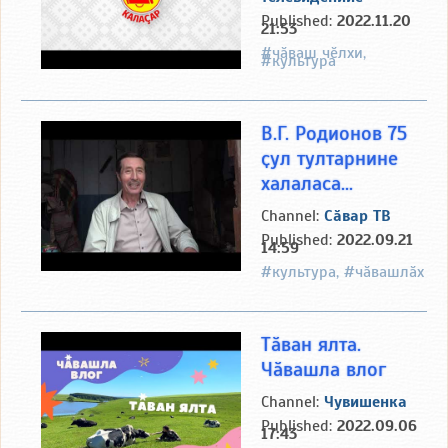
Published:
2022.11.20
21:53
#чӑваш чӗлхи,
#культура
В.Г. Родионов 75
ҫул тултарнине
халаласа...
Channel:
Сӑвар ТВ
Published:
2022.09.21
14:59
#культура, #чӑвашлӑх
Тӑван ялта.
Чӑвашла влог
Channel:
Чувишенка
Published:
2022.09.06
17:43