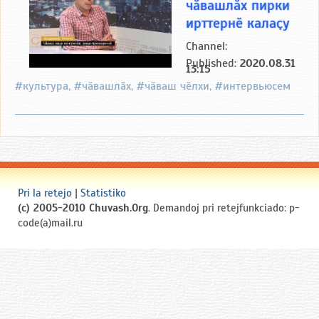
чӑвашлӑх пирки
ирттернӗ калаҫу
Channel:
Published:
2020.08.31
13:15
#культура, #чӑвашлӑх, #чӑваш чӗлхи, #интервьюсем
Pri la retejo
|
Statistiko
(c) 2005-2010 Chuvash.Org
. Demandoj pri retejfunkciado: p-
code(a)mail.ru