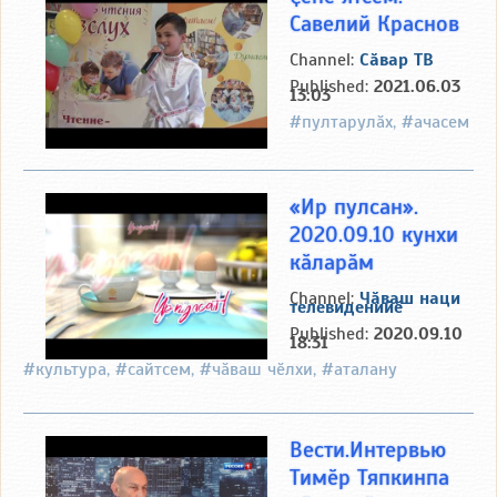
Савелий Краснов
Channel:
Сӑвар ТВ
Published:
2021.06.03
13:03
#пултарулӑх, #ачасем
«Ир пулсан».
2020.09.10 кунхи
кӑларӑм
Channel:
Чӑваш наци
телевиденийӗ
Published:
2020.09.10
18:31
#культура, #сайтсем, #чӑваш чӗлхи, #аталану
Вести.Интервью
Тимӗр Тяпкинпа