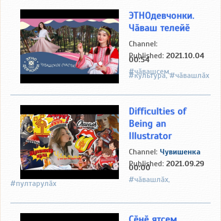
ЭТНОдевчонки.
Чӑваш телейӗ
Channel:
Published:
2021.10.04
00:54
#чӑвашсем,
#культура, #чӑвашлӑх
Difficulties of
Being an
Illustrator
Channel:
Чувишенка
Published:
2021.09.29
00:00
#чӑвашлӑх,
#пултарулӑх
Ҫӗнӗ ятсем.