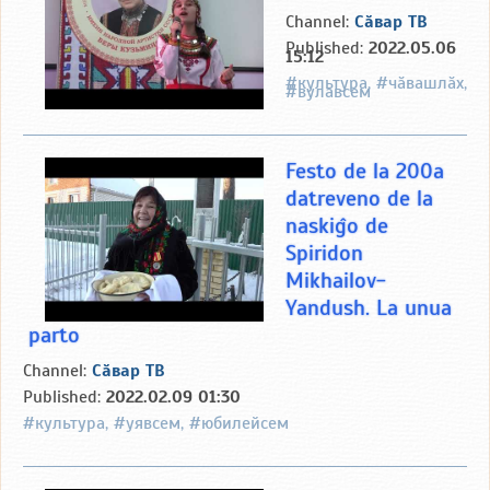
Channel:
Сӑвар ТВ
Published:
2022.05.06
15:12
#культура, #чӑвашлӑх,
#вулавсем
Festo de la 200a
datreveno de la
naskiĝo de
Spiridon
Mikhailov-
Yandush. La unua
parto
Channel:
Сӑвар ТВ
Published:
2022.02.09 01:30
#культура, #уявсем, #юбилейсем